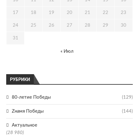
17
18
19
20
21
22
23
24
25
26
27
28
29
30
31
« Июл
РУБРИКИ
80-летие Победы
(129)
Zнамя Победы
(144)
Актуальное
(28 980)