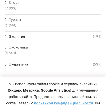
Спорт
(9 803)
Туризм
(1 344)
Экология
(191)
Экономика
(8 643)
Энергетика
(537)
Мы используем файлы cookie и сервисы аналитики
(
Яндекс Метрика
,
Google Analytics
) для улучшения
работы сайта. Продолжая пользоваться сайтом, вы
Главный редактор сетевого издания Магомаев Тимур Нухович. Контакты
соглашаетесь с
политикой конфиденциальности
. Вы
редакции: 8(988)-292-94-34 Почта: vestiskfo@gmail.com По вопросам