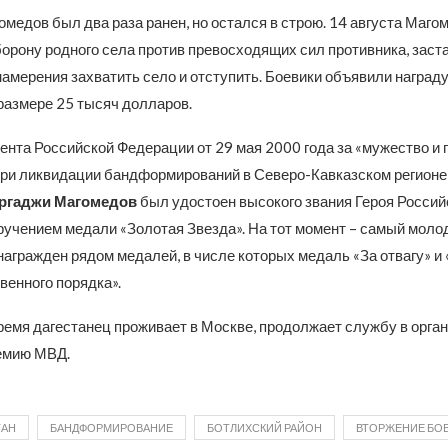
омедов был два раза ранен, но остался в строю. 14 августа Маго
орону родного села против превосходящих сил противника, заста
намерения захватить село и отступить. Боевики объявили награду
размере 25 тысяч долларов.
нта Российской Федерации от 29 мая 2000 года за «мужество и 
ри ликвидации бандформирований в Северо-Кавказском регионе
ргаджи Магомедов
был удостоен высокого звания Героя Россий
ручением медали «Золотая Звезда». На тот момент – самый моло
награжден рядом медалей, в числе которых медаль «За отвагу» и 
венного порядка».
ремя дагестанец проживает в Москве, продолжает службу в орга
емию МВД.
ТАН
БАНДФОРМИРОВАНИЕ
БОТЛИХСКИЙ РАЙОН
ВТОРЖЕНИЕ БО