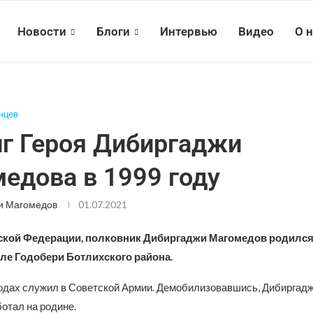
Новости
Блоги
Интервью
Видео
О 
нцев
г Героя Дибиргаджи
едова в 1999 году
и Магомедов
01.07.2021
ской Федерации, полковник Дибиргаджи Магомедов родился
еле Годобери Ботлихского района.
одах служил в Советской Армии. Демобилизовавшись, Дибиргадж
отал на родине.