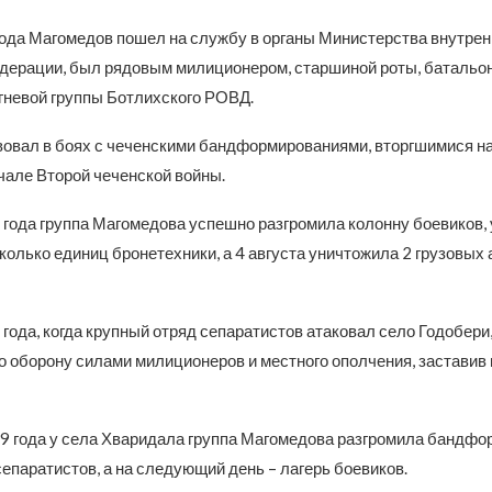
года Магомедов пошел на службу в органы Министерства внутрен
дерации, был рядовым милиционером, старшиной роты, батальо
гневой группы Ботлихского РОВД.
вовал в боях с чеченскими бандформированиями, вторгшимися н
чале Второй чеченской войны.
9 года группа Магомедова успешно разгромила колонну боевиков,
колько единиц бронетехники, а 4 августа уничтожила 2 грузовых
 года, когда крупный отряд сепаратистов атаковал село Годобер
о оборону силами милиционеров и местного ополчения, заставив
99 года у села Хваридала группа Магомедова разгромила бандфо
епаратистов, а на следующий день – лагерь боевиков.