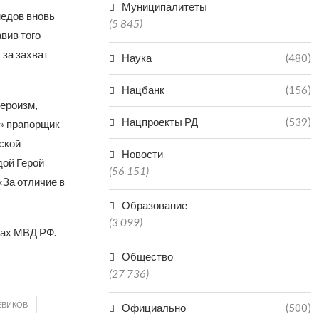
Муниципалитеты
медов вновь
(5 845)
вив того
 за захват
Наука
(480)
Нацбанк
(156)
героизм,
Нацпроекты РД
(539)
» прапорщик
ской
Новости
дой Герой
(56 151)
«За отличие в
Образование
(3 099)
нах МВД РФ.
Общество
(27 736)
ЕВИКОВ
Официально
(500)