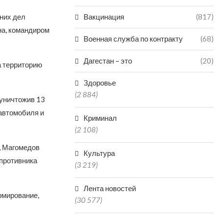
них дел
Вакцинация
(817)
на, командиром
Военная служба по контракту
(68)
Дагестан – это
(20)
а территорию
Здоровье
(2 884)
 уничтожив 13
 автомобиля и
Криминал
(2 108)
и, Магомедов
Культура
 противника
(3 219)
Лента новостей
рмирование,
(30 577)