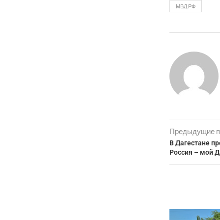
МВД РФ
Предыдущие п
В Дагестане п
Россия – мой Д