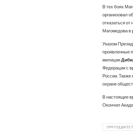
В тех боях Маг
организовал об
отказаться от 
Магомедова в 
Указом Президе
проявленные п
милиции
Диби
Федерации с в
России. Также 
охране общест
В настоящее в
Окончил Акад
1999 ГОД ДАГЕС