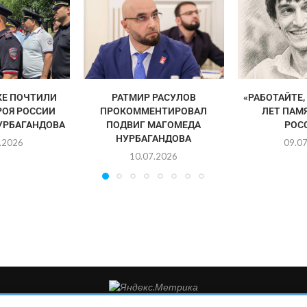
КЕ ПОЧТИЛИ
РАТМИР РАСУЛОВ
«РАБОТАЙТЕ, 
РОЯ РОССИИ
ПРОКОММЕНТИРОВАЛ
ЛЕТ ПАМ
УРБАГАНДОВА
ПОДВИГ МАГОМЕДА
РОСС
НУРБАГАНДОВА
.2026
09.0
10.07.2026
такты редакции: 8(988)-292-94-34 Почта: vestiskfo@gmail.com По во