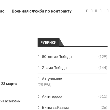
нас
Военная служба по контракту
РУБРИКИ
80-летие Победы
(129)
Zнамя Победы
(144)
Актуальное
 23 марта
(28 998)
Антитеррор
(511)
и Гасанович
Битва за Кавказ
(26)