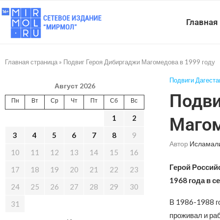
Главная
Главная страница
»
Подвиг Героя Дибиргаджи Магомедова в 1999 году
Подвиги Дагеста
Август 2026
Подви
Пн
Вт
Ср
Чт
Пт
Сб
Вс
1
2
Магом
3
4
5
6
7
8
9
Автор
Исламал
10
11
12
13
14
15
16
Герой Россий
17
18
19
20
21
22
23
1968 года в с
24
25
26
27
28
29
30
В 1986-1988 г
31
проживал и раб