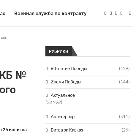
нас
Военная служба по контракту
ния
РУБРИКИ
80-летие Победы
(129)
ГКБ №
Zнамя Победы
(144)
ого
Актуальное
(28 998)
Антитеррор
(511)
о 26 июня на
Битва за Кавказ
(26)