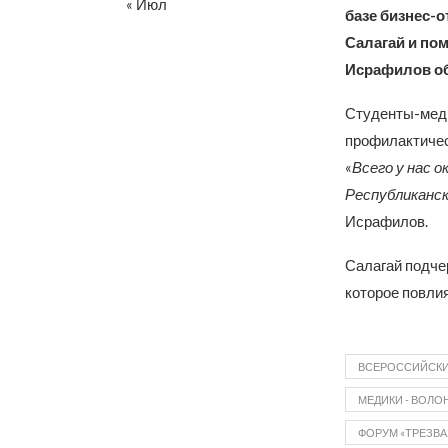
« Июл
базе бизнес-
Салагай и по
Исрафилов об
Студенты-меди
профилактичес
«
Всего у нас 
Республиканск
Исрафилов.
Салагай подчер
которое повлия
ВСЕРОССИЙСКИ
МЕДИКИ - ВОЛО
ФОРУМ «ТРЕЗВА