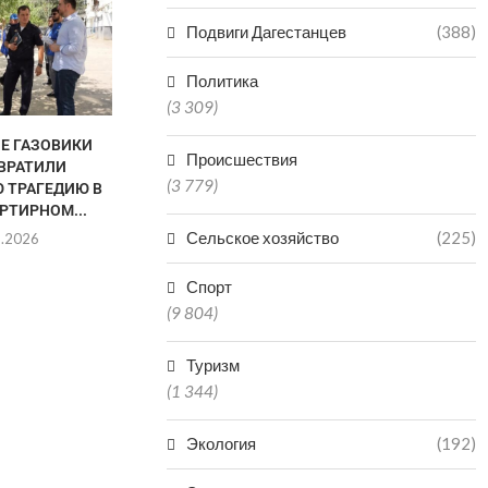
Подвиги Дагестанцев
(388)
Политика
(3 309)
НЕ ГАЗОВИКИ
В «КОМАНДУ ДАГЕСТАНА»
ДАГЕСТАН В
Происшествия
ВРАТИЛИ
ПОДАЛИ ЗАЯВКИ НА УЧАСТИЕ
РЕГИО
(3 779)
 ТРАГЕДИЮ В
3500...
ПРОИЗ
РТИРНОМ...
МИНЕР
07.08.2026
Сельское хозяйство
(225)
8.2026
06.0
Спорт
(9 804)
Туризм
(1 344)
Экология
(192)