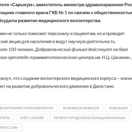
отеля «Сарыкум», заместитель министра здравоохранения Ро
мощник главного врача ГКБ № 1 по связям с общественност
судили развитие медицинского волонтерства.
ки не только помогают персоналу и пациентам, но и проводят
кие акции для населения и ведут научную деятельность.
около 100 человек. Добровольческий филиал действует на базе
ого ортопедо-травматологического центра им. Н.Ц. Цахаева»
кнул, что создание волонтерского медицинского корпуса – знач
ет на развитие добровольческого движения в Дагестане.
Й АНТИНАРКОТИЧЕСКИЙ ФОРУМ
ИСРАФИЛ ИСРАФИЛОВ
КОМПАНИЯ
НТЕРЫ
ОЛЕГ САЛАГАЙ
ПЕРВАЯ ГОРОДСКАЯ БОЛЬНИЦА МАХАЧКАЛЫ
Я РОССИЯ»