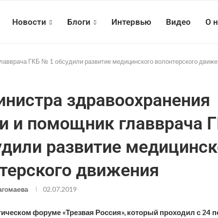
Новости
Блоги
Интервью
Видео
О 
лавврача ГКБ № 1 обсудили развитие медицинского волонтерского движе
нистра здравоохранения
и и помощник главврача 
удили развитие медицинск
терского движения
агомаева
02.07.2019
ическом форуме «Трезвая Россия», который проходил с 24 п