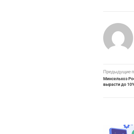
Предыдущие п
Минсельхоз Рос
вырасти до 10