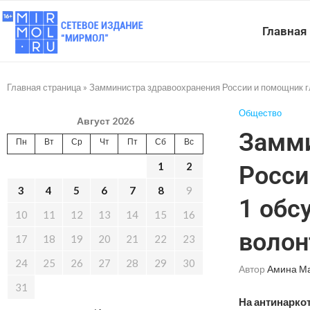
Главная
Главная страница
»
Замминистра здравоохранения России и помощник г
Общество
Август 2026
Замми
Пн
Вт
Ср
Чт
Пт
Сб
Вс
1
2
Росси
3
4
5
6
7
8
9
1 обс
10
11
12
13
14
15
16
волон
17
18
19
20
21
22
23
24
25
26
27
28
29
30
Автор
Амина М
31
На антинаркот