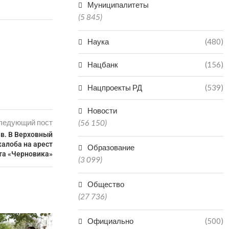
Муниципалитеты
(5 845)
Наука
(480)
Нацбанк
(156)
Нацпроекты РД
(539)
Новости
ледующий пост
(56 150)
в. В Верховный
жалоба на арест
Образование
та «Черновика»
(3 099)
Общество
(27 736)
Официально
(500)