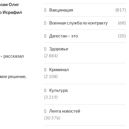
ссии Олег
Вакцинация
(817)
ью Исрафил
Военная служба по контракту
(68)
Дагестан – это
(20)
Здоровье
(2 884)
, – рассказал
Криминал
имое решение,
(2 108)
Культура
(3 219)
Лента новостей
(30 576)