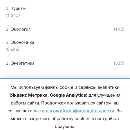
Туризм
(1 345)
Экология
(192)
Экономика
(8 646)
Энергетика
(539)
Мы используем файлы cookie и сервисы аналитики
(
Яндекс Метрика
,
Google Analytics
) для улучшения
работы сайта. Продолжая пользоваться сайтом, вы
Главный редактор сетевого издания Магомаев Тимур Нухович. Контакты
соглашаетесь с
политикой конфиденциальности
. Вы
редакции: 8(988)-292-94-34 Почта: vestiskfo@gmail.com По вопросам
сотрудничества: institut-media@yandex.ru Адрес: 367018, Республика
можете запретить обработку cookies в настройках
Дагестан, г. Махачкала, пр-т Насрутдинова, д. 1а. Все права защищены.
Копирование и использование полных материалов запрещено, частичное
браузера.
цитирование возможно только при условии гиперссылки на сайт mirmol.ru.