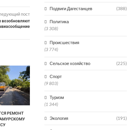
Подвиги Дагестанцев
(388)
ледующий пост
л возобновляют
Политика
авиасообщение
(3 308)
Происшествия
(3 774)
Сельское хозяйство
(225)
В ДАГЕСТАН
ПОПАЛ В БО
Спорт
КАТА
(9 803)
06.0
Туризм
(1 344)
ТСЯ РЕМОНТ
ДВУХ БРАТЬЕВ-МЕДВЕДЕЙ
Экология
(191)
САМУРСКОМУ
МИШУ И ГРИШУ ИЗ
ЕСУ
ДАГЕСТАНА ОТПРАВИЛИ...