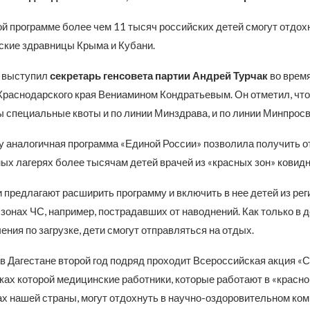
й программе более чем 11 тысяч российских детей смогут отдохн
тские здравницы Крыма и Кубани.
й выступил
секретарь генсовета партии Андрей Турчак
во время
Краснодарского края Вениамином Кондратьевым. Он отметил, чт
 специальные квоты и по линии Минздрава, и по линии Минпрос
у аналогичная программа «Единой России» позволила получить о
ых лагерях более тысячам детей врачей из «красных зон» ковид
и предлагают расширить программу и включить в нее детей из рег
зонах ЧС, например, пострадавших от наводнений. Как только в 
ения по загрузке, дети смогут отправляться на отдых.
в Дагестане второй год подряд проходит Всероссийская акция «
ках которой медицинские работники, которые работают в «красно
ах нашей страны, могут отдохнуть в научно-оздоровительном ко