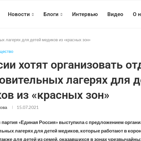
Новости
Блоги
Интервью
Видео
О 
ых лагерях для детей медиков из «красных зон»
щество
сии хотят организовать от
овительных лагерях для д
ов из «красных зон»
ова
15.07.2021
 партия «Единая Россия» выступила с предложением органи
льных лагерях для детей медиков, которые работают в кор
 также для детей из семей, оказавшихся в зонах чрезвычайны