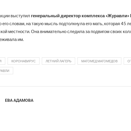
акции выступил
генеральный директор комплекса «Журавли»
По его словам, на такую мысль подтолкнула его мать, которая 45 
кой местности. Она внимательно следила за подвигом своих колл
еживала им.
Я
КОРОНАВИРУС
ЛЕТНИЙ ЛАГЕРЬ
МАГОМЕД МАГОМЕДОВ
О
РАВЛИ
ЕВА АДАМОВА