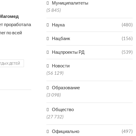
Муниципалитеты
(5 845)
 Магомед
лет проработала
Наука
(480)
ег по всей
Нацбанк
(156)
Нацпроекты РД
(539)
ТДЫХ ДЕТЕЙ
Новости
(56 129)
Образование
(3 098)
Общество
(27 732)
Официально
(497)