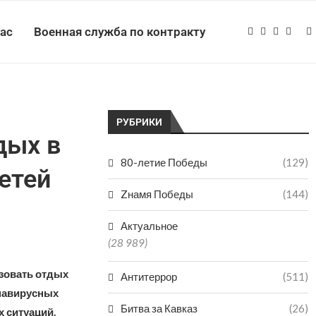
нас
Военная служба по контракту
РУБРИКИ
дых в
80-летие Победы
(129)
етей
Zнамя Победы
(144)
Актуальное
(28 989)
зовать отдых
Антитеррор
(511)
онавирусных
Битва за Кавказ
(26)
х ситуаций.