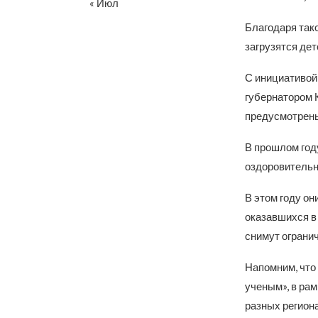
« Июл
Благодаря тако
загрузятся де
С инициативо
губернатором 
предусмотрены
В прошлом год
оздоровительн
В этом году он
оказавшихся в 
снимут огранич
Напомним, что 
ученым», в рам
разных регион