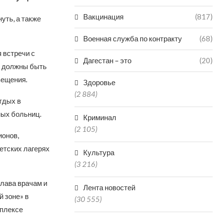
Вакцинация
(817)
уть, а также
Военная служба по контракту
(68)
 встречи с
Дагестан – это
(20)
о должны быть
вещения.
Здоровье
(2 884)
тдых в
ных больниц.
Криминал
(2 105)
ионов,
детских лагерях
Культура
(3 216)
Слава врачам и
Лента новостей
й зоне» в
(30 555)
мплексе