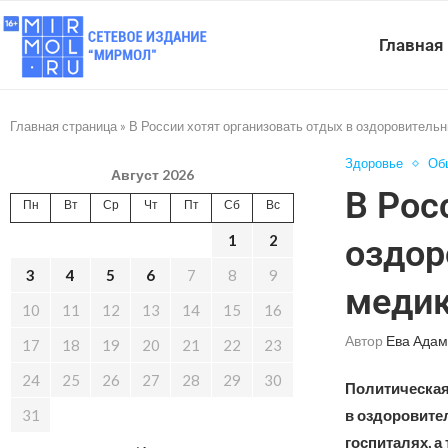
Главная
Главная страница
»
В России хотят организовать отдых в оздоровительн
Здоровье
Об
Август 2026
В Рос
Пн
Вт
Ср
Чт
Пт
Сб
Вс
1
2
оздор
3
4
5
6
7
8
9
медик
10
11
12
13
14
15
16
Автор
Ева Адам
17
18
19
20
21
22
23
24
25
26
27
28
29
30
Политическая
31
в оздоровите
госпиталях, а