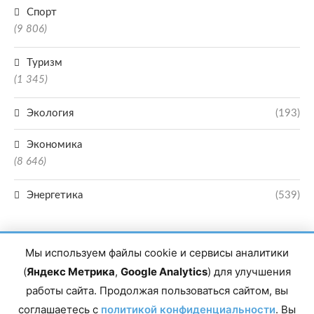
Спорт
(9 806)
Туризм
(1 345)
Экология
(193)
Экономика
(8 646)
Энергетика
(539)
Мы используем файлы cookie и сервисы аналитики
(
Яндекс Метрика
,
Google Analytics
) для улучшения
работы сайта. Продолжая пользоваться сайтом, вы
Главный редактор сетевого издания Магомаев Тимур Нухович. Контакты
соглашаетесь с
политикой конфиденциальности
. Вы
редакции: 8(988)-292-94-34 Почта: vestiskfo@gmail.com По вопросам