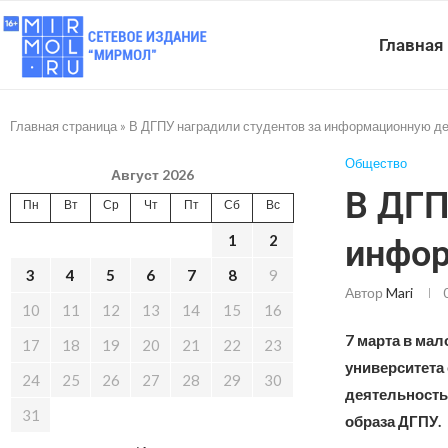
Главная
Главная страница
»
В ДГПУ наградили студентов за информационную д
Общество
Август 2026
В ДГП
Пн
Вт
Ср
Чт
Пт
Сб
Вс
1
2
инфор
3
4
5
6
7
8
9
Автор
Mari
10
11
12
13
14
15
16
7 марта в мал
17
18
19
20
21
22
23
университета
24
25
26
27
28
29
30
деятельность
31
образа ДГПУ.