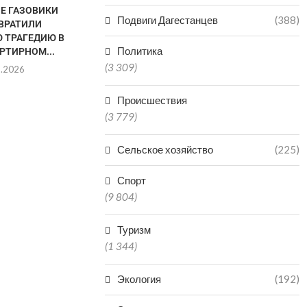
НЕ ГАЗОВИКИ
В «КОМАНДУ ДАГЕСТАНА»
ДАГЕСТАН В
Подвиги Дагестанцев
(388)
ВРАТИЛИ
ПОДАЛИ ЗАЯВКИ НА УЧАСТИЕ
РЕГИО
 ТРАГЕДИЮ В
3500...
ПРОИЗ
Политика
РТИРНОМ...
МИНЕР
07.08.2026
(3 309)
8.2026
06.0
Происшествия
(3 779)
Сельское хозяйство
(225)
Спорт
(9 804)
Туризм
(1 344)
Экология
(192)