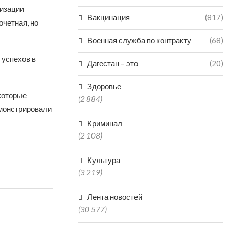
визации
Вакцинация
(817)
очетная, но
Военная служба по контракту
(68)
 успехов в
Дагестан – это
(20)
Здоровье
которые
(2 884)
монстрировали
Криминал
(2 108)
Культура
(3 219)
Лента новостей
(30 577)