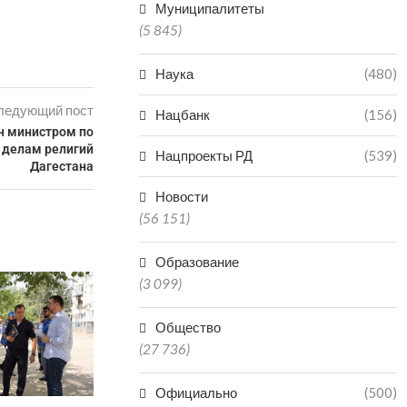
Муниципалитеты
(5 845)
Наука
(480)
ледующий пост
Нацбанк
(156)
н министром по
 делам религий
Нацпроекты РД
(539)
Дагестана
Новости
(56 151)
Образование
(3 099)
Общество
(27 736)
Официально
(500)