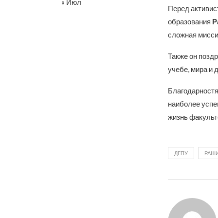
« Июл
Перед активис
образования
Р
сложная мисси
Также он позд
учебе, мира и 
Благодарностя
наиболее успе
жизнь факульте
ДГПУ
РАШИ