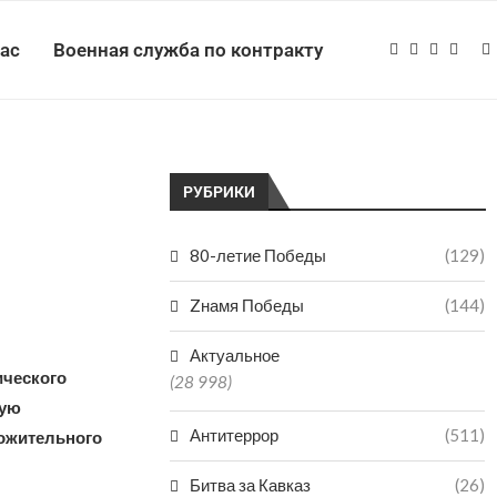
нас
Военная служба по контракту
РУБРИКИ
80-летие Победы
(129)
Zнамя Победы
(144)
Актуальное
ического
(28 998)
ную
Антитеррор
(511)
ожительного
Битва за Кавказ
(26)