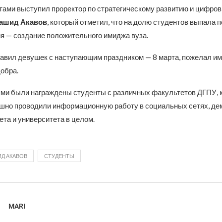
тами выступил проректор по стратегическому развитию и цифро
ашид Акавов
, который отметил, что на долю студентов выпала п
я — создание положительного имиджа вуза.
равил девушек с наступающим праздником — 8 марта, пожелал им
добра.
ми были награждены студенты с различных факультетов ДГПУ, 
шно проводили информационную работу в социальных сетях, де
та и университета в целом.
Д АКАВОВ
СТУДЕНТЫ
MARI