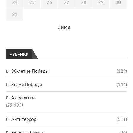
24
25
26
27
28
29
30
31
« Июл
РУБРИКИ
80-летие Победы
(129)
Zнамя Победы
(144)
Актуальное
(29 005)
Антитеррор
(511)
Битва за Кавказ
(26)