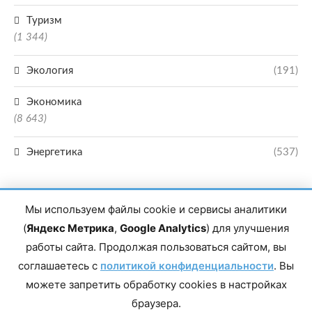
Туризм
(1 344)
Экология
(191)
Экономика
(8 643)
Энергетика
(537)
Мы используем файлы cookie и сервисы аналитики
(
Яндекс Метрика
,
Google Analytics
) для улучшения
работы сайта. Продолжая пользоваться сайтом, вы
Главный редактор сетевого издания Магомаев Тимур Нухович. Контакты
соглашаетесь с
политикой конфиденциальности
. Вы
редакции: 8(988)-292-94-34 Почта: vestiskfo@gmail.com По вопросам
сотрудничества: institut-media@yandex.ru Адрес: 367018, Республика
можете запретить обработку cookies в настройках
Дагестан, г. Махачкала, пр-т Насрутдинова, д. 1а. Все права защищены.
Копирование и использование полных материалов запрещено, частичное
браузера.
цитирование возможно только при условии гиперссылки на сайт mirmol.ru.