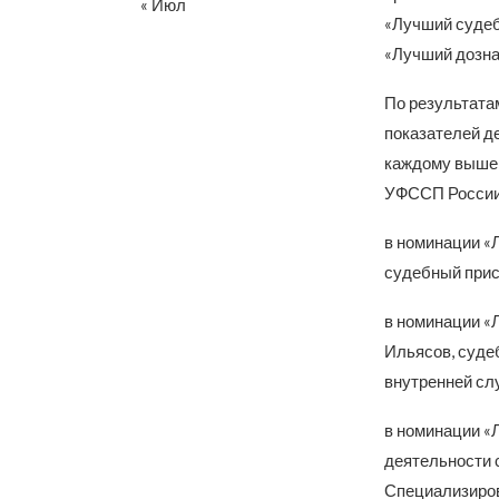
« Июл
«Лучший судеб
«Лучший дозна
По результата
показателей д
каждому выше 
УФССП России 
в номинации «
судебный прис
в номинации «
Ильясов, суде
внутренней сл
в номинации «
деятельности 
Специализиров