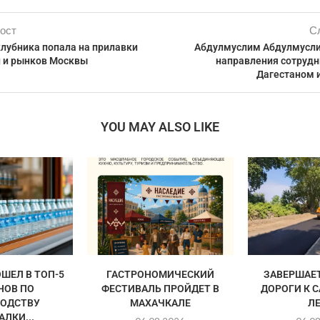
ост
С
клубника попала на прилавки
Абдулмуслим Абдулмусли
й и рынков Москвы
направления сотруд
Дагестаном 
YOU MAY ALSO LIKE
ШЕЛ В ТОП-5
ГАСТРОНОМИЧЕСКИЙ
ЗАВЕРШАЕ
НОВ ПО
ФЕСТИВАЛЬ ПРОЙДЕТ В
ДОРОГИ К 
ОДСТВУ
МАХАЧКАЛЕ
Л
ЛКИ...