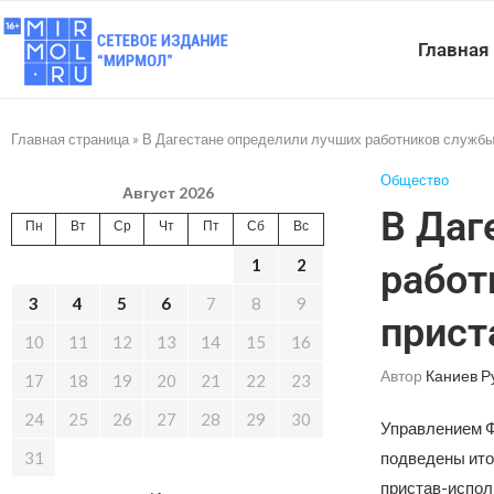
Главная
Главная страница
»
В Дагестане определили лучших работников службы
Общество
Август 2026
В Даг
Пн
Вт
Ср
Чт
Пт
Сб
Вс
1
2
работ
3
4
5
6
7
8
9
прист
10
11
12
13
14
15
16
Автор
Каниев Р
17
18
19
20
21
22
23
24
25
26
27
28
29
30
Управлением Ф
31
подведены ито
пристав-испол