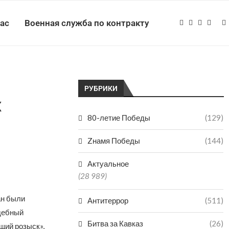
нас
Военная служба по контракту
РУБРИКИ
х
80-летие Победы
(129)
Zнамя Победы
(144)
Актуальное
(28 989)
ан были
Антитеррор
(511)
удебный
Битва за Кавказ
(26)
щий розыск»,