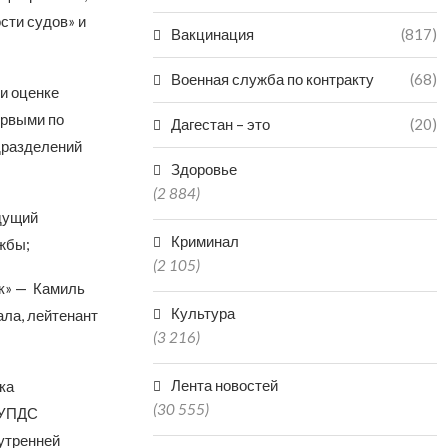
сти судов» и
Вакцинация
(817)
Военная служба по контракту
(68)
и оценке
ервыми по
Дагестан – это
(20)
дразделений
Здоровье
(2 884)
дущий
Криминал
жбы;
(2 105)
к» — Камиль
Культура
ла, лейтенант
(3 216)
Лента новостей
ка
(30 555)
ОУПДС
утренней