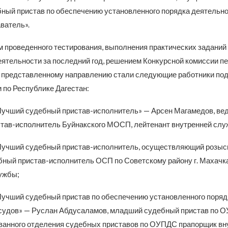
ный пристав по обеспечению установленного порядка деятельно
ватель».
м проведенного тестирования, выполнения практических заданий 
еятельности за последний год, решением Конкурсной комиссии п
представленному направлению стали следующие работники по
по Республике Дагестан:
Лучший судебный пристав-исполнитель» — Арсен Магамедов, ве
тав-исполнитель Буйнакского МОСП, лейтенант внутренней слу
Лучший судебный пристав-исполнитель, осуществляющий розыс
бный пристав-исполнитель ОСП по Советскому району г. Махачка
ужбы;
Лучший судебный пристав по обеспечению установленного поряд
судов» — Руслан Абдусаламов, младший судебный пристав по 
анного отделения судебных приставов по ОУПДС прапорщик вн