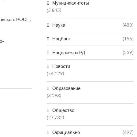
Муниципалитеты
(5 845)
овского РОСП,
Наука
(480)
Нацбанк
(156)
о–
Нацпроекты РД
(539)
Новости
(56 129)
Образование
(3 098)
Общество
(27 732)
Официально
(497)