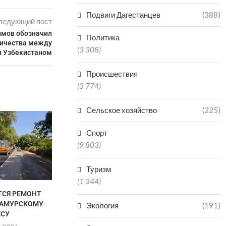
Подвиги Дагестанцев
(388)
ледующий пост
мов обозначил
Политика
ничества между
(3 308)
и Узбекистаном
Происшествия
(3 774)
Сельское хозяйство
(225)
В ДАГЕСТАН
ПОПАЛ В БО
Спорт
КАТА
(9 803)
06.0
Туризм
(1 344)
ТСЯ РЕМОНТ
ДВУХ БРАТЬЕВ-МЕДВЕДЕЙ
САМУРСКОМУ
МИШУ И ГРИШУ ИЗ
Экология
(191)
ЕСУ
ДАГЕСТАНА ОТПРАВИЛИ...