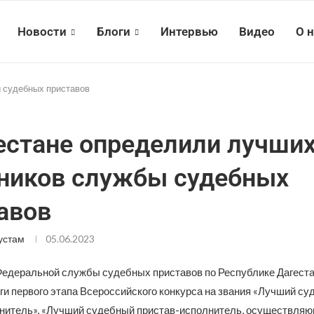
Новости
Блоги
Интервью
Видео
О 
 судебных приставов
естане определили лучши
ников службы судебных
авов
устам
05.06.2023
едеральной службы судебных приставов по Республике Дагест
ги первого этапа Всероссийского конкурса на звания «Лучший с
нитель», «Лучший судебный пристав-исполнитель, осуществляю