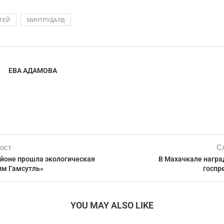
ТЕЙ
МИНТРУДА РД
ЕВА АДАМОВА
ост
С
айоне прошла экологическая
В Махачкале награ
им Гамсутль»
госпр
YOU MAY ALSO LIKE