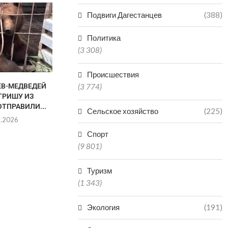
В ДАГЕСТАНЕ ПОДРОСТОК
Подвиги Дагестанцев
(388)
ПОПАЛ В БОЛЬНИЦУ ПОСЛЕ
КАТАНИЯ...
Политика
06.08.2026
(3 308)
Происшествия
ЕВ-МЕДВЕДЕЙ
МАГОМЕД 
(3 774)
ГРИШУ ИЗ
ОТМЕТИЛ СЛ
ОТПРАВИЛИ...
ДАГЕСТАН
Сельское хозяйство
(225)
8.2026
06.0
Спорт
(9 801)
Туризм
(1 343)
Экология
(191)