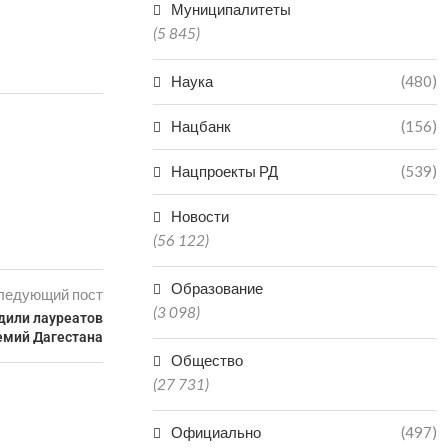
Муниципалитеты
(5 845)
Наука
(480)
Нацбанк
(156)
Нацпроекты РД
(539)
Новости
(56 122)
Образование
ледующий пост
(3 098)
дили лауреатов
емий Дагестана
Общество
(27 731)
Официально
(497)