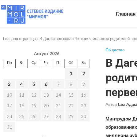
Главная
Главная страница
»
В Дагестане около 45 тысяч молодых родителей по
Общество
Август 2026
В Даг
Пн
Вт
Ср
Чт
Пт
Сб
Вс
1
2
родит
3
4
5
6
7
8
9
перве
10
11
12
13
14
15
16
Автор
Ева Адам
17
18
19
20
21
22
23
24
25
26
27
28
29
30
Минтрудом Да
31
образованиях
миллиона рубл