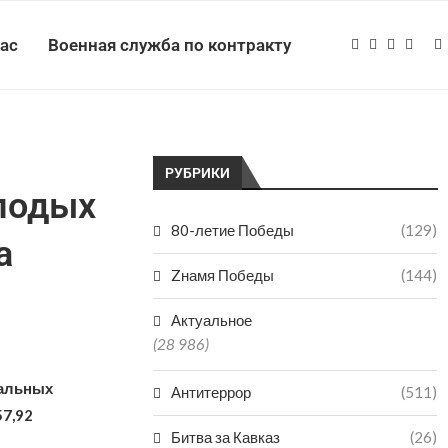
нас
Военная служба по контракту
РУБРИКИ
олодых
80-летие Победы
(129)
а
Zнамя Победы
(144)
Актуальное
(28 986)
пальных
Антитеррор
(511)
57,92
Битва за Кавказ
(26)