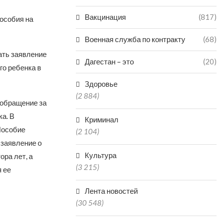
Вакцинация
(817)
особия на
Военная служба по контракту
(68)
ать заявление
Дагестан – это
(20)
го ребенка в
Здоровье
(2 884)
 обращение за
а. В
Криминал
Пособие
(2 104)
 заявление о
Культура
ра лет, а
(3 215)
 ее
Лента новостей
(30 548)