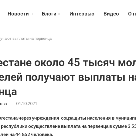
Новости
Блоги
Интервью
Видео
О 
лучают выплаты на первенца
естане около 45 тысяч м
елей получают выплаты н
нца
ова
04.10.2021
гестана через учреждения соцзащиты населения в муници
 республики осуществлена выплата на первенца в сумме 3 5
ей на 44 852 человека.