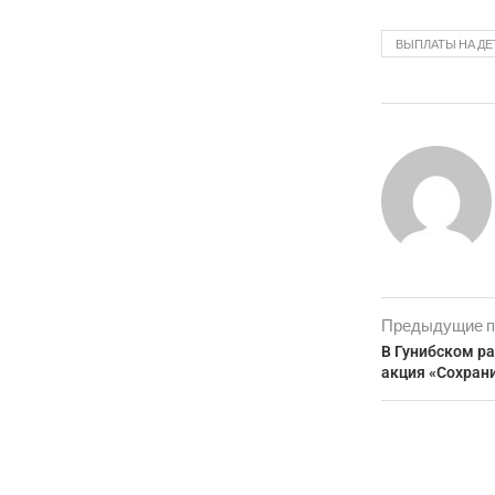
ВЫПЛАТЫ НА ДЕ
Предыдущие п
В Гунибском р
акция «Сохран