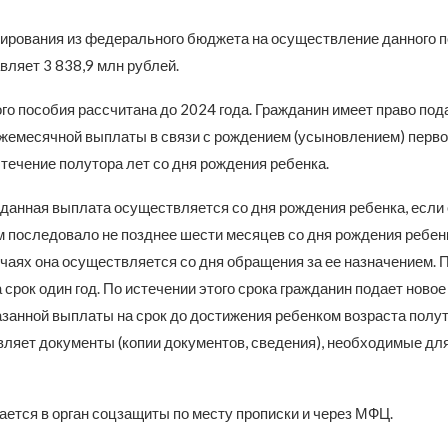
рования из федерального бюджета на осуществление данного п
вляет 3 838,9 млн рублей.
го пособия рассчитана до 2024 года. Гражданин имеет право под
ежемесячной выплаты в связи с рождением (усыновлением) перво
течение полутора лет со дня рождения ребенка.
 данная выплата осуществляется со дня рождения ребенка, если
м последовало не позднее шести месяцев со дня рождения ребенк
чаях она осуществляется со дня обращения за ее назначением. 
 срок один год. По истечении этого срока гражданин подает новое
занной выплаты на срок до достижения ребенком возраста полуто
вляет документы (копии документов, сведения), необходимые для
ается в орган соцзащиты по месту прописки и через МФЦ.