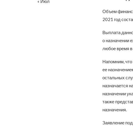
« Июл
Объем финанси
2021 год соста
Выплата данно
о назначении 
любое время в 
Напомним, что
ее назначение
остальных слу
назначается на
назначении ука
также предста
назначения.
Заявление под