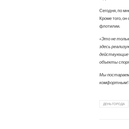
Сегодня, по мн
Кроме того, он
флотилии.
«Это не тольк
здесь реализ
действующие п
объекты спор
Мы постараемс
комфортным!»
ДЕНЬ ГОРОДА