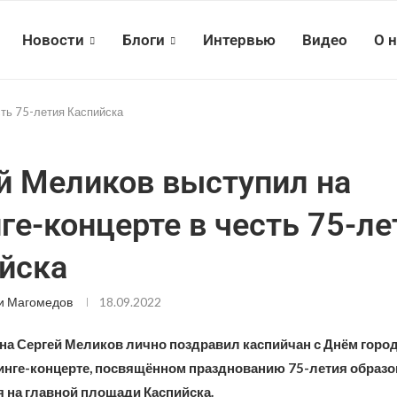
Новости
Блоги
Интервью
Видео
О 
сть 75-летия Каспийска
й Меликов выступил на
ге-концерте в честь 75-ле
йска
и Магомедов
18.09.2022
ана Сергей Меликов лично поздравил каспийчан с Днём город
тинге-концерте, посвящённом празднованию 75-летия образо
 на главной площади Каспийска.