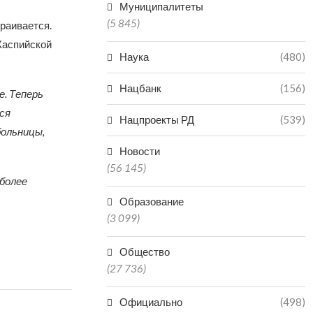
Муниципалитеты
(5 845)
траивается.
 Каспийской
Наука
(480)
Нацбанк
(156)
е. Теперь
ся
Нацпроекты РД
(539)
больницы,
Новости
(56 145)
более
Образование
(3 099)
Общество
(27 736)
Официально
(498)