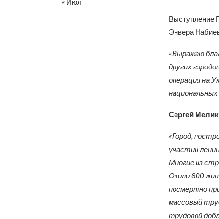
« Июл
Выступление Г
Энвера Набиев
«Выражаю благ
других городо
операции на У
национальных 
Сергей Мелик
«Город, постр
участии ленин
Многие из стр
Около 800 жит
посмертно при
массовый труд
трудовой добл