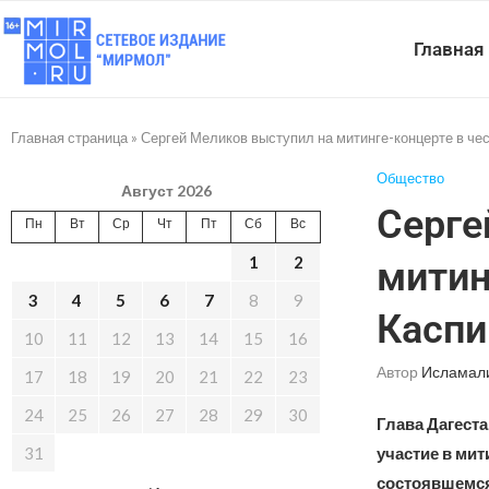
Главная
Главная страница
»
Сергей Меликов выступил на митинге-концерте в че
Общество
Август 2026
Серге
Пн
Вт
Ср
Чт
Пт
Сб
Вс
1
2
митин
3
4
5
6
7
8
9
Каспи
10
11
12
13
14
15
16
Автор
Исламал
17
18
19
20
21
22
23
24
25
26
27
28
29
30
Глава Дагест
31
участие в ми
состоявшемся