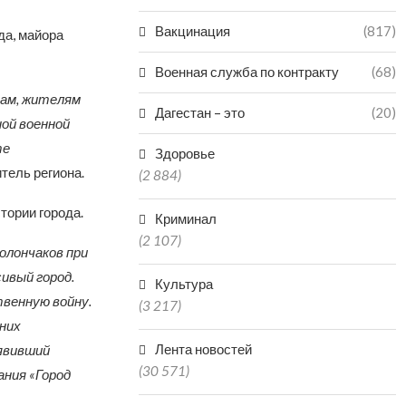
Вакцинация
(817)
да, майора
Военная служба по контракту
(68)
нам, жителям
Дагестан – это
(20)
ной военной
те
Здоровье
тель региона.
(2 884)
тории города.
Криминал
(2 107)
олончаков при
ивый город.
Культура
твенную войну.
(3 217)
них
Лента новостей
оявивший
(30 571)
ания «Город