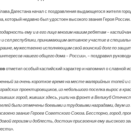
лава Дагестана начал с поздравления выдающегося жителя горо
а, который недавно был удостоен высокого звания Героя России.
одарность ему и в его лице многим нашим ребятам – каспийча
в и сел республики, принимающим активное участие в специаль
краине, мужественно исполняющим свой воинский долг по защи
интересов нашего общего дома – России»,
– поздравил руководи
ов
отметил особый каспийский характер и напомнил о славной ис
оенный за очень короткое время на месте малярийных топей и с
градских проектировщиков, из небольшого поселка вырос в крас
оивших город, живших здесь, ушли на фронт в Великуб Отечес
елей были отмечены боевыми и трудовыми наградами, двум из 
своено звание Героев Советского Союза. Бесспорно, город, пр
овой героизм и доблесть, достоин присвоения ему высокого зв
ести».