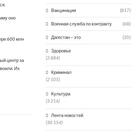
ся.
Вакцинация
(817)
умму оно
Военная служба по контракту
(68)
Дагестан – это
(20)
ере 600 млн
Здоровье
(2 884)
ый центр за
воили. Их
Криминал
(2 105)
Культура
(3 216)
Лента новостей
(30 554)