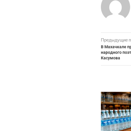
Предыдущие п
В Махачкале п
народного поэ
Касумова