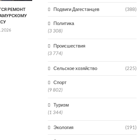
Подвиги Дагестанцев
(388)
ТСЯ РЕМОНТ
ДВУХ БРАТЬЕВ-МЕДВЕДЕЙ
САМУРСКОМУ
МИШУ И ГРИШУ ИЗ
ЕСУ
ДАГЕСТАНА ОТПРАВИЛИ...
Политика
8.2026
06.08.2026
(3 308)
Происшествия
(3 774)
Сельское хозяйство
(225)
Спорт
(9 802)
Туризм
(1 344)
Экология
(191)