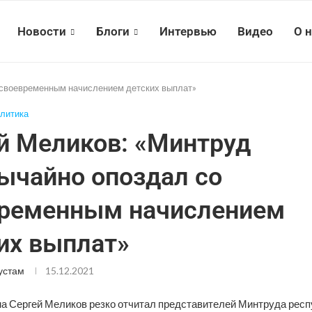
Новости
Блоги
Интервью
Видео
О 
 своевременным начислением детских выплат»
литика
й Меликов: «Минтруд
ычайно опоздал со
ременным начислением
их выплат»
устам
15.12.2021
на Сергей Меликов резко отчитал представителей Минтруда респ