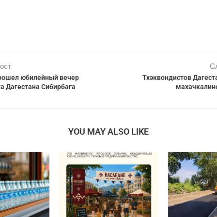
ост
С
рошел юбилейный вечер
Тхэквондистов Дагест
та Дагестана Сибирбага
махачкалин
YOU MAY ALSO LIKE