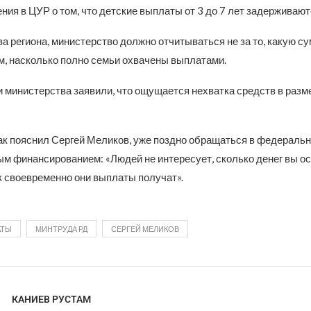
ия в ЦУР о том, что детские выплаты от 3 до 7 лет задерживают
ва региона, министерство должно отчитываться не за то, какую с
ом, насколько полно семьи охвачены выплатами.
 министерства заявили, что ощущается нехватка средств в разм
как пояснил Сергей Меликов, уже поздно обращаться в федеральн
м финансированием: «Людей не интересует, сколько денег вы ос
к своевременно они выплаты получат».
АТЫ
МИНТРУДА РД
СЕРГЕЙ МЕЛИКОВ
КАНИЕВ РУСТАМ