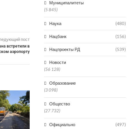
Муниципалитеты
(5 845)
Наука
(480)
Нацбанк
(156)
ледующий пост
ана встретили в
Нацпроекты РД
(539)
ском аэропорту
Новости
(56 128)
Образование
(3 098)
В ДАГЕСТАН
ПОПАЛ В БО
Общество
КАТА
(27 732)
06.0
Официально
(497)