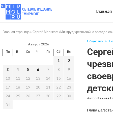
Главная
Главная страница
»
Сергей Меликов: «Минтруд чрезвычайно опоздал со
Общество
По
Август 2026
Серге
Пн
Вт
Ср
Чт
Пт
Сб
Вс
1
2
чрезв
3
4
5
6
7
8
9
своев
10
11
12
13
14
15
16
детск
17
18
19
20
21
22
23
24
25
26
27
28
29
30
Автор
Каниев Р
31
Глава Дагеста