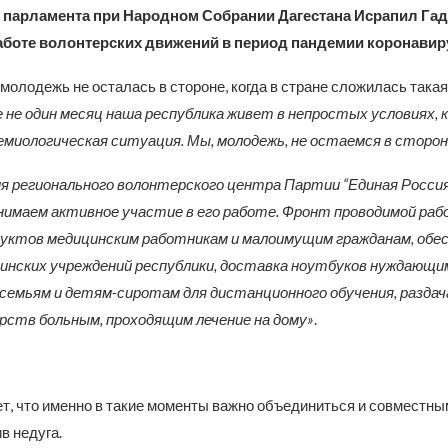
парламента при Народном Собрании Дагестана Исрапил Га
работе волонтерских движений в период пандемии коронавир
 молодежь не осталась в стороне, когда в стране сложилась така
 не один месяц наша республика живет в непростых условиях,
миологическая ситуация. Мы, молодежь, не остаемся в сторон
ия регионального волонтерского центра Партии “Единая Россия
нимаем активное участие в его работе. Фронт проводимой раб
уктов медицинским работникам и малоимущим гражданам, обе
инских учреждений республики, доставка ноутбуков нуждающи
емьям и детям-сиротам для дистанционного обучения, раздача
рств больным, проходящим лечение на дому»
.
ет, что именно в такие моменты важно объединиться и совместн
в недуга.