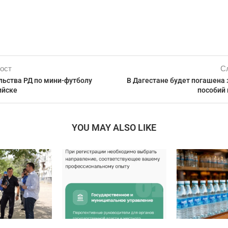
ост
С
льства РД по мини-футболу
В Дагестане будет погашена
ийске⠀
пособий 
YOU MAY ALSO LIKE