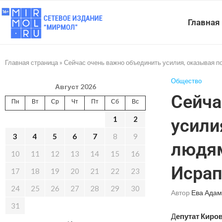
Главная
Главная страница
»
Сейчас очень важно объединить усилия, оказывая 
Общество
Август 2026
Сейча
Пн
Вт
Ср
Чт
Пт
Сб
Вс
1
2
усили
3
4
5
6
7
8
9
людям
10
11
12
13
14
15
16
Исрап
17
18
19
20
21
22
23
24
25
26
27
28
29
30
Автор
Ева Адам
31
Д
епутат Киро