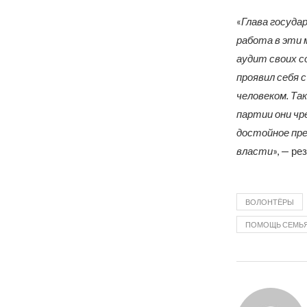
«
Глава госуда
работа в эти 
аудит своих с
проявил себя 
человеком. Так
партии они чр
достойное пре
власти
», — р
ВОЛОНТЁРЫ
ПОМОЩЬ СЕМЬ