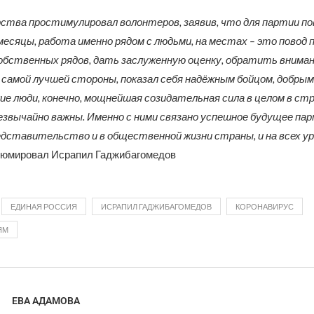
рства простимулировал волонтеров, заявив, что для партии п
месяцы, работа именно рядом с людьми, на местах – это повод
обственных рядов, дать заслуженную оценку, обратить вниман
с самой лучшей стороны, показал себя надёжным бойцом, добрым
ие люди, конечно, мощнейшая созидательная сила в целом в стра
езвычайно важны. Именно с ними связано успешное будущее пар
дставительство и в общественной жизни страны, и на всех у
езюмировал Исрапил Гаджибагомедов
ЕДИНАЯ РОССИЯ
ИСРАПИЛ ГАДЖИБАГОМЕДОВ
КОРОНАВИРУС
ЯМ
ЕВА АДАМОВА