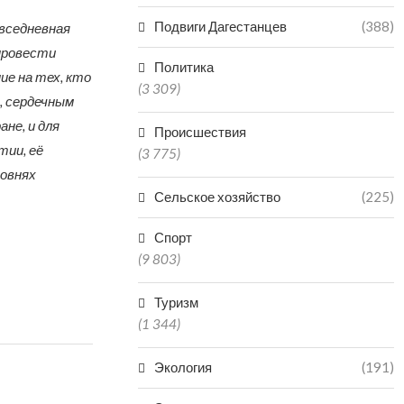
Подвиги Дагестанцев
(388)
овседневная
 провести
Политика
ие на тех, кто
(3 309)
, сердечным
не, и для
Происшествия
тии, её
(3 775)
ровнях
Сельское хозяйство
(225)
Спорт
(9 803)
Туризм
(1 344)
Экология
(191)