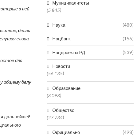
Муниципалитеты
которые в ней
(5 845)
Наука
(480)
льствие, делая
 слушая слова
Нацбанк
(156)
Нацпроекты РД
(539)
ростое для
Новости
(56 135)
у общему делу
Образование
(3 098)
Общество
для дальнейшей
(27 734)
циального
Официально
(498)