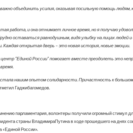
 важно объединить усилия, оказывая посильную помощь людям, 
стая работа, и она отнимает личное время, но я получаю удово
Трудно оставаться равнодушным, видя улыбку на лицах людей и
. Каждая открытая дверь – это новая история, новые эмоции.
центр “Единой России” помогает вместе преодолеть это неп
 время.
 стала нашим опытом солидарности. Причастность к большом
 отметил Гаджибагомедов.
о мнению парламентария, волонтеры получили огромный стимул 
зидента страны ВладимираПутина в ходе прошедшего на днях со
 «Единой России».