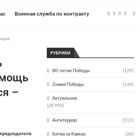
нас
Военная служба по контракту
медов
РУБРИКИ
ь
80-летие Победы
(129)
омощь
Zнамя Победы
(144)
ся –
Актуальное
(28 990)
Антитеррор
(511)
 председателя
Битва за Кавказ
(26)