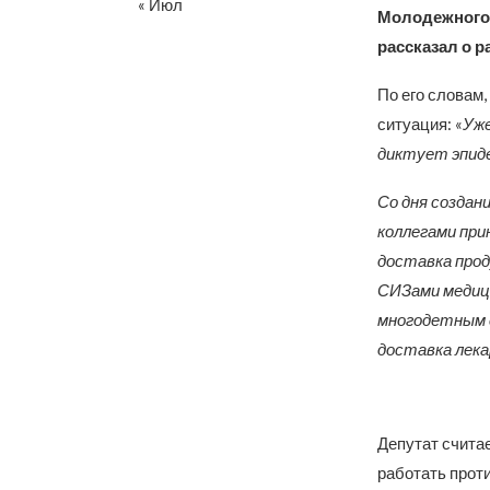
« Июл
Молодежного 
рассказал о 
По его словам,
ситуация: «
Уже
диктует эпиде
Со дня создан
коллегами при
доставка прод
СИЗами медиц
многодетным с
доставка лека
Депутат счита
работать проти