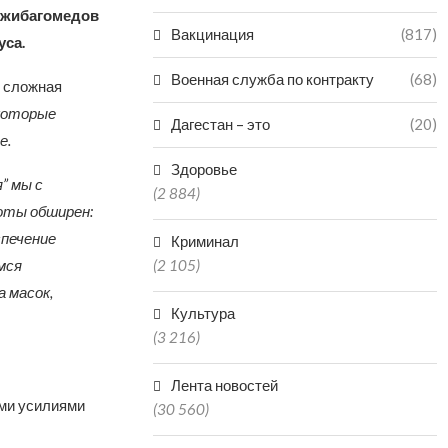
джибагомедов
Вакцинация
(817)
уса.
Военная служба по контракту
(68)
я сложная
 которые
Дагестан – это
(20)
е.
Здоровье
” мы с
(2 884)
оты обширен:
спечение
Криминал
мся
(2 105)
 масок,
Культура
(3 216)
Лента новостей
ыми усилиями
(30 560)