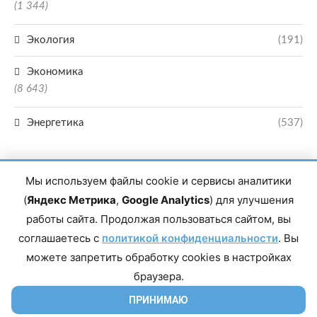
(1 344)
Экология
(191)
Экономика
(8 643)
Энергетика
(537)
Мы используем файлы cookie и сервисы аналитики
(
Яндекс Метрика
,
Google Analytics
) для улучшения
работы сайта. Продолжая пользоваться сайтом, вы
Главный редактор сетевого издания Магомаев Тимур Нухович. Контакты
соглашаетесь с
политикой конфиденциальности
. Вы
редакции: 8(988)-292-94-34 Почта: vestiskfo@gmail.com По вопросам
сотрудничества: institut-media@yandex.ru Адрес: 367018, Республика
можете запретить обработку cookies в настройках
Дагестан, г. Махачкала, пр-т Насрутдинова, д. 1а. Все права защищены.
Копирование и использование полных материалов запрещено, частичное
браузера.
цитирование возможно только при условии гиперссылки на сайт mirmol.ru.
16+
ПРИНИМАЮ