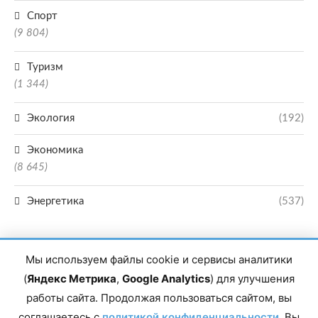
Спорт
(9 804)
Туризм
(1 344)
Экология
(192)
Экономика
(8 645)
Энергетика
(537)
Мы используем файлы cookie и сервисы аналитики
(
Яндекс Метрика
,
Google Analytics
) для улучшения
работы сайта. Продолжая пользоваться сайтом, вы
Главный редактор сетевого издания Магомаев Тимур Нухович. Контакты
соглашаетесь с
политикой конфиденциальности
. Вы
редакции: 8(988)-292-94-34 Почта: vestiskfo@gmail.com По вопросам