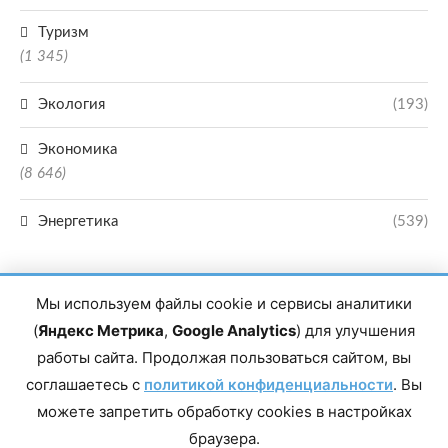
Туризм
(1 345)
Экология
(193)
Экономика
(8 646)
Энергетика
(539)
Мы используем файлы cookie и сервисы аналитики
(
Яндекс Метрика
,
Google Analytics
) для улучшения
работы сайта. Продолжая пользоваться сайтом, вы
Главный редактор сетевого издания Магомаев Тимур Нухович. Контакты
соглашаетесь с
политикой конфиденциальности
. Вы
редакции: 8(988)-292-94-34 Почта: vestiskfo@gmail.com По вопросам
сотрудничества: institut-media@yandex.ru Адрес: 367018, Республика
можете запретить обработку cookies в настройках
Дагестан, г. Махачкала, пр-т Насрутдинова, д. 1а. Все права защищены.
Копирование и использование полных материалов запрещено, частичное
браузера.
цитирование возможно только при условии гиперссылки на сайт mirmol.ru.