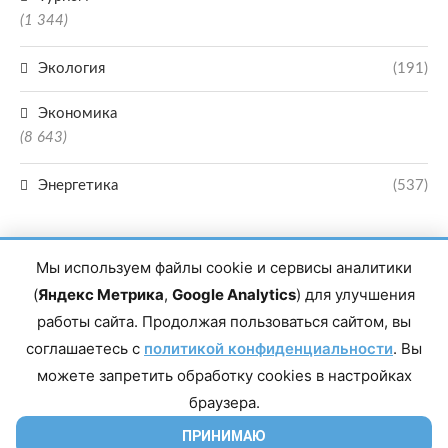
(1 344)
Экология
(191)
Экономика
(8 643)
Энергетика
(537)
Мы используем файлы cookie и сервисы аналитики
(
Яндекс Метрика
,
Google Analytics
) для улучшения
работы сайта. Продолжая пользоваться сайтом, вы
Главный редактор сетевого издания Магомаев Тимур Нухович. Контакты
соглашаетесь с
политикой конфиденциальности
. Вы
редакции: 8(988)-292-94-34 Почта: vestiskfo@gmail.com По вопросам
сотрудничества: institut-media@yandex.ru Адрес: 367018, Республика
можете запретить обработку cookies в настройках
Дагестан, г. Махачкала, пр-т Насрутдинова, д. 1а. Все права защищены.
Копирование и использование полных материалов запрещено, частичное
браузера.
цитирование возможно только при условии гиперссылки на сайт mirmol.ru.
16+
ПРИНИМАЮ