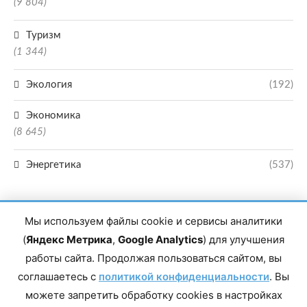
(9 804)
Туризм
(1 344)
Экология
(192)
Экономика
(8 645)
Энергетика
(537)
Мы используем файлы cookie и сервисы аналитики
(
Яндекс Метрика
,
Google Analytics
) для улучшения
работы сайта. Продолжая пользоваться сайтом, вы
Главный редактор сетевого издания Магомаев Тимур Нухович. Контакты
соглашаетесь с
политикой конфиденциальности
. Вы
редакции: 8(988)-292-94-34 Почта: vestiskfo@gmail.com По вопросам
сотрудничества: institut-media@yandex.ru Адрес: 367018, Республика
можете запретить обработку cookies в настройках
Дагестан, г. Махачкала, пр-т Насрутдинова, д. 1а. Все права защищены.