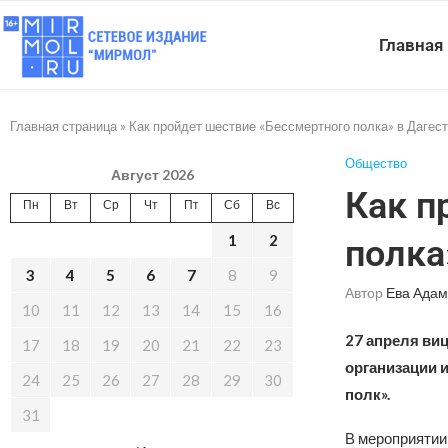
Главная
Главная страница
»
Как пройдет шествие «Бессмертного полка» в Дагест
Общество
Август 2026
Как п
Пн
Вт
Ср
Чт
Пт
Сб
Вс
1
2
полка
3
4
5
6
7
8
9
Автор
Ева Адам
10
11
12
13
14
15
16
27 апреля ви
17
18
19
20
21
22
23
организации 
24
25
26
27
28
29
30
полк».
31
В мероприятии