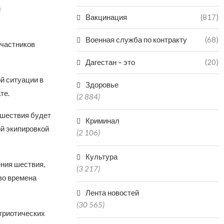
и
Вакцинация
(817)
Военная служба по контракту
(68)
участников
Дагестан – это
(20)
й ситуации в
Здоровье
те.
(2 884)
 шествия будет
Криминал
й экипировкой
(2 106)
Культура
ния шествия,
(3 217)
во времена
Лента новостей
(30 565)
триотических