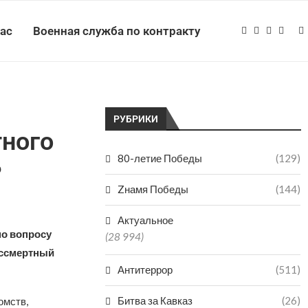
нас
Военная служба по контракту
РУБРИКИ
тного
80-летие Победы
(129)
?
Zнамя Победы
(144)
Актуальное
по вопросу
(28 994)
ессмертный
Антитеррор
(511)
Битва за Кавказ
(26)
омств,