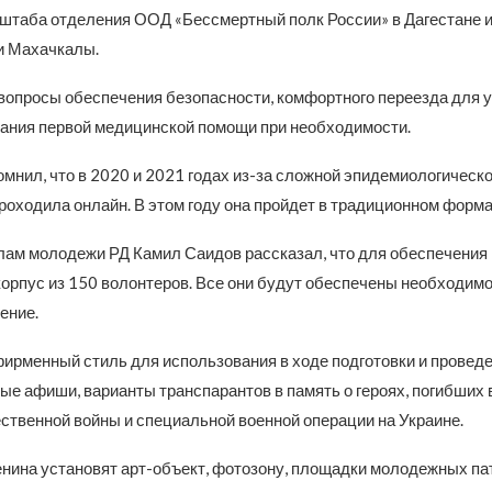
 штаба отделения ООД «Бессмертный полк России» в Дагестане 
и Махачкалы.
опросы обеспечения безопасности, комфортного переезда для 
зания первой медицинской помощи при необходимости.
мнил, что в 2020 и 2021 годах из-за сложной эпидемиологическо
роходила онлайн. В этом году она пройдет в традиционном форма
лам молодежи РД Камил Саидов рассказал, что для обеспечения
орпус из 150 волонтеров. Все они будут обеспечены необходимо
ение.
ирменный стиль для использования в ходе подготовки и проведе
е афиши, варианты транспарантов в память о героях, погибших 
ственной войны и специальной военной операции на Украине.
нина установят арт-объект, фотозону, площадки молодежных па