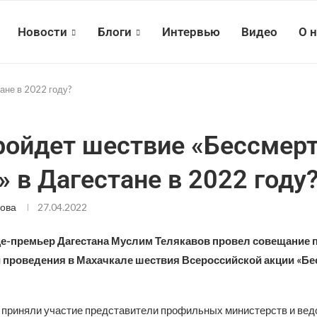
Новости
Блоги
Интервью
Видео
О 
ане в 2022 году?
ройдет шествие «Бессмер
» в Дагестане в 2022 году
ова
27.04.2022
це-премьер Дагестана Муслим Телякавов провел совещание 
и проведения в Махачкале шествия Всероссийской акции «Б
 приняли участие представители профильных министерств и вед