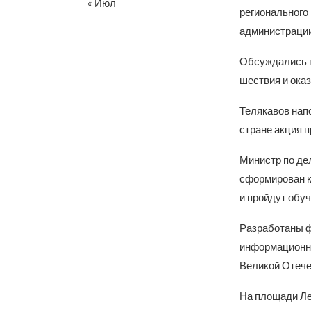
« Июл
регионального
администраци
Обсуждались в
шествия и ока
Телякавов напо
стране акция п
Министр по де
сформирован к
и пройдут обуч
Разработаны ф
информационны
Великой Отече
На площади Ле