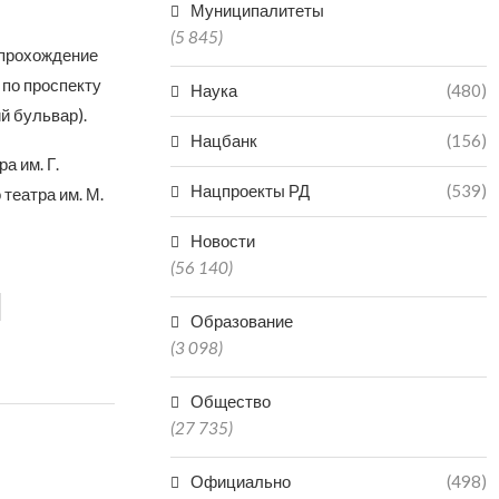
Муниципалитеты
(5 845)
 прохождение
 по проспекту
Наука
(480)
й бульвар).
Нацбанк
(156)
а им. Г.
Нацпроекты РД
(539)
театра им. М.
Новости
(56 140)
Образование
(3 098)
Общество
(27 735)
Официально
(498)