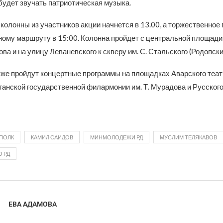
будет звучать патриотическая музыка.
колонны из участников акции начнется в 13.00, а торжественное
ному маршруту в 15:00. Колонна пройдет с центральной площади
ва и на улицу Леваневского к скверу им. С. Стальского (Родопски
кже пройдут концертные программы на площадках Аварского театр
анской государственной филармонии им. Т. Мурадова и Русского 
ПОЛК
КАМИЛ САИДОВ
МИНМОЛОДЕЖИ РД
МУСЛИМ ТЕЛЯКАВОВ
 РД
ЕВА АДАМОВА