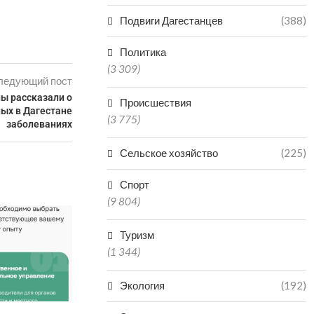
Подвиги Дагестанцев
(388)
Политика
(3 309)
ледующий пост
ы рассказали о
Происшествия
ых в Дагестане
(3 775)
заболеваниях
Сельское хозяйство
(225)
Спорт
(9 804)
Туризм
(1 344)
Экология
(192)