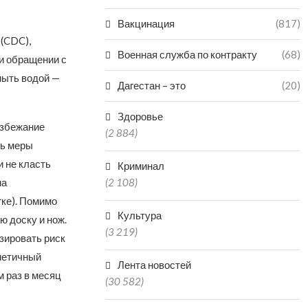
Вакцинация
(817)
(CDC),
Военная служба по контракту
(68)
и обращении с
мыть водой —
Дагестан – это
(20)
Здоровье
избежание
(2 884)
ть меры
и не класть
Криминал
на
(2 108)
тке). Помимо
Культура
ю доску и нож.
(3 219)
зировать риск
рметичный
Лента новостей
м раз в месяц
(30 582)