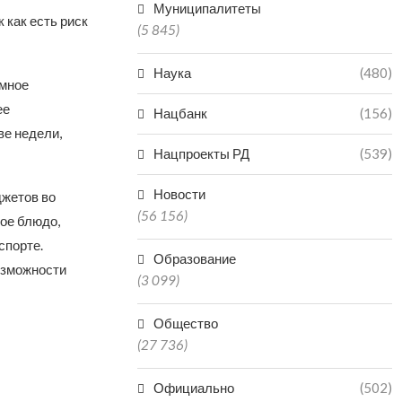
Муниципалитеты
 как есть риск
(5 845)
Наука
(480)
омное
ее
Нацбанк
(156)
ве недели,
Нацпроекты РД
(539)
Новости
джетов во
(56 156)
вое блюдо,
спорте.
Образование
озможности
(3 099)
Общество
(27 736)
Официально
(502)