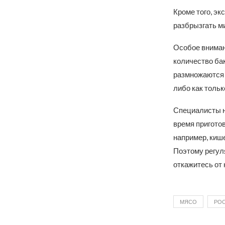
Кроме того, эк
разбрызгать ми
Особое вниман
количество ба
размножаются в
либо как тольк
Специалисты н
время приготов
например, киш
Поэтому регул
откажитесь от 
МЯСО
РОС