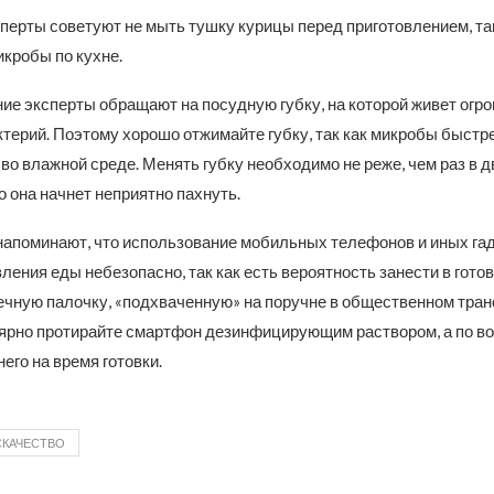
сперты советуют не мыть тушку курицы перед приготовлением, так
кробы по кухне.
ие эксперты обращают на посудную губку, на которой живет огр
ктерий. Поэтому хорошо отжимайте губку, так как микробы быстр
о влажной среде. Менять губку необходимо не реже, чем раз в д
о она начнет неприятно пахнуть.
апоминают, что использование мобильных телефонов и иных га
ления еды небезопасно, так как есть вероятность занести в гото
ечную палочку, «подхваченную» на поручне в общественном тран
ярно протирайте смартфон дезинфицирующим раствором, а по в
него на время готовки.
КАЧЕСТВО