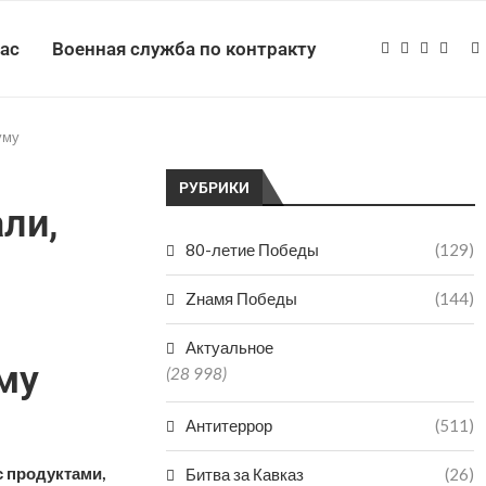
нас
Военная служба по контракту
уму
РУБРИКИ
ли,
80-летие Победы
(129)
Zнамя Победы
(144)
Актуальное
му
(28 998)
Антитеррор
(511)
с продуктами,
Битва за Кавказ
(26)