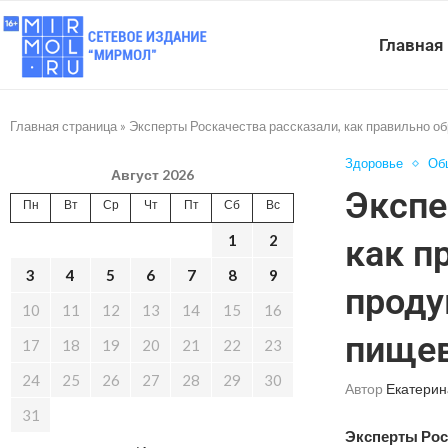
Главная
Главная страница
»
Эксперты Роскачества рассказали, как правильно о
Здоровье
Об
Август 2026
Экспе
Пн
Вт
Ср
Чт
Пт
Сб
Вс
1
2
как п
3
4
5
6
7
8
9
проду
10
11
12
13
14
15
16
пищев
17
18
19
20
21
22
23
24
25
26
27
28
29
30
Автор
Екатерин
31
Эксперты Рос