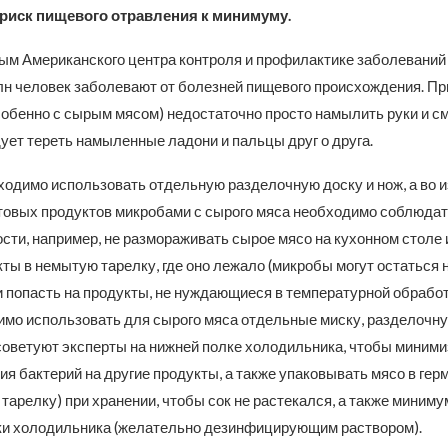
 риск пищевого отравления к минимуму.
ым Американского центра контроля и профилактике заболеваний 
лн человек заболевают от болезней пищевого происхождения. Пр
собенно с сырым мясом) недостаточно просто намылить руки и с
ует тереть намыленные ладони и пальцы друг о друга.
ходимо использовать отдельную разделочную доску и нож, а во 
отовых продуктов микробами с сырого мяса необходимо соблюда
ти, например, не размораживать сырое мясо на кухонном столе 
ты в немытую тарелку, где оно лежало (микробы могут остаться 
и попасть на продукты, не нуждающиеся в температурной обрабо
имо использовать для сырого мяса отдельные миску, разделочну
советуют эксперты на нижней полке холодильника, чтобы миними
я бактерий на другие продукты, а также упаковывать мясо в ге
 тарелку) при хранении, чтобы сок не растекался, а также миниму
ки холодильника (желательно дезинфицирующим раствором).