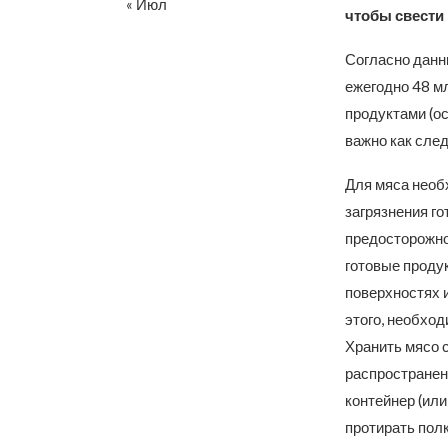
« Июл
чтобы свести
Согласно данн
ежегодно 48 м
продуктами (о
важно как след
Для мяса необ
загрязнения г
предосторожнос
готовые продук
поверхностях 
этого, необход
Хранить мясо 
распространени
контейнер (или
протирать пол