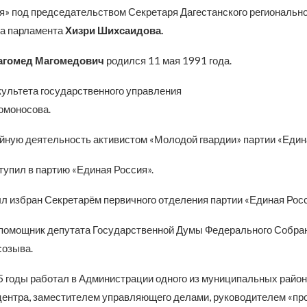
я» под председательством Секретаря Дагестанского региональн
ра парламента
Хизри Шихсаидова.
агомед Магомедович
родился 11 мая 1991 года. ­
ультета государственного управления
омоносова.
йную деятельность активистом «Молодой гвардии» партии «Един
тупил в партию «Единая Россия».
ыл избран Секретарём первичного отделения партии «Единая Ро
 помощник депутата Государственной Думы Федерального Собра
созыва.
5 годы работал в Администрации одного из муниципальных райо
ентра, заместителем управляющего делами, руководителем «пр