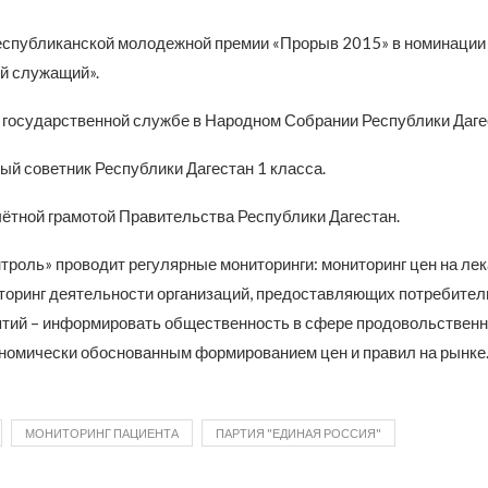
спубликанской молодежной премии «Прорыв 2015» в номинации
й служащий».
а государственной службе в Народном Собрании Республики Даге
ый советник Республики Дагестан 1 класса.
ётной грамотой Правительства Республики Дагестан.
троль» проводит регулярные мониторинги: мониторинг цен на лек
иторинг деятельности организаций, предоставляющих потребите
тий – информировать общественность в сфере продовольственн
ономически обоснованным формированием цен и правил на рынке
МОНИТОРИНГ ПАЦИЕНТА
ПАРТИЯ "ЕДИНАЯ РОССИЯ"