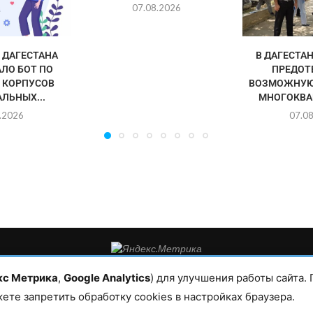
07.08.2026
ДАГЕСТАНА
В ДАГЕСТА
ЛО БОТ ПО
ПРЕДОТ
 КОРПУСОВ
ВОЗМОЖНУЮ
ЛЬНЫХ...
МНОГОКВА
.2026
07.0
такты редакции: 8(988)-292-94-34 Почта: vestiskfo@gmail.com По во
а. Все права защищены. Копирование и использование полных мате
кс Метрика
,
Google Analytics
) для улучшения работы сайта.
условии гиперссылки на сайт mirmol.ru. 16+
жете запретить обработку cookies в настройках браузера.