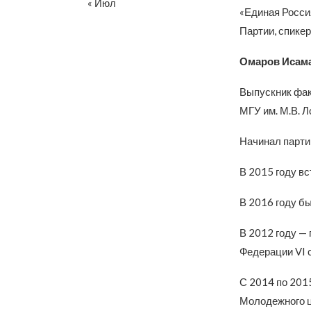
« Июл
«Единая Росси
Партии, спике
Омаров Исам
Выпускник фак
МГУ им. М.В. Л
Начинал парти
В 2015 году вс
В 2016 году б
В 2012 году —
Федерации VI 
С 2014 по 201
Молодежного ц