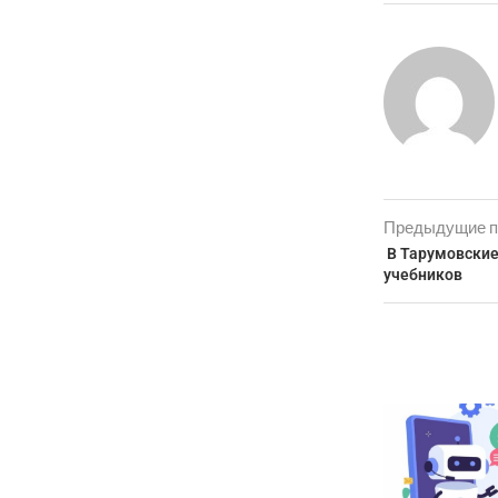
Предыдущие п
В Тарумовские
учебников