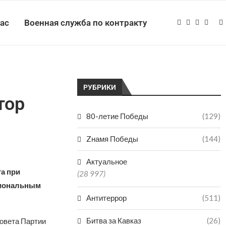
нас
Военная служба по контракту
РУБРИКИ
тор
80-летие Победы
(129)
Zнамя Победы
(144)
Актуальное
а при
(28 997)
гиональным
Антитеррор
(511)
Битва за Кавказ
(26)
совета Партии