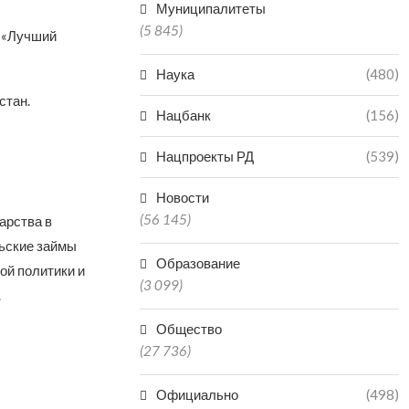
Муниципалитеты
(5 845)
 «Лучший
Наука
(480)
стан.
Нацбанк
(156)
Нацпроекты РД
(539)
Новости
(56 145)
арства в
льские займы
Образование
ой политики и
(3 099)
.
Общество
(27 736)
Официально
(498)