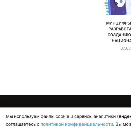
МИНЦИФРЫ 
РАЗРАБОТА
СОЗДАНИЮ
НАЦИОНА
07.08
Главный редактор сетевого издания Магомаев Тимур Нухович. Кон
Республика Дагестан, г. Махачкала, пр-т Насрутдинова, д. 1
Мы используем файлы cookie и сервисы аналитики (
Янде
соглашаетесь с
политикой конфиденциальности
. Вы мо