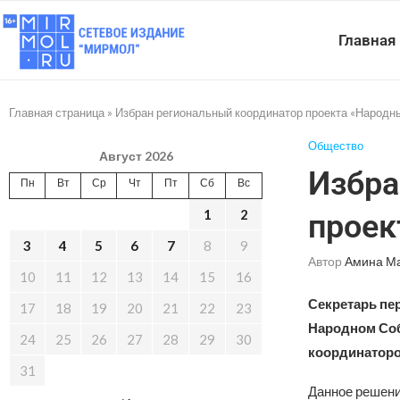
Главная
Главная страница
»
Избран региональный координатор проекта «Народн
Общество
Август 2026
Избра
Пн
Вт
Ср
Чт
Пт
Сб
Вс
1
2
проек
3
4
5
6
7
8
9
Автор
Амина М
10
11
12
13
14
15
16
Секретарь пе
17
18
19
20
21
22
23
Народном Соб
24
25
26
27
28
29
30
координаторо
31
Данное решени