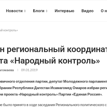
Новости
Блоги
Интервью
Видео
О 
ый контроль»
н региональный координа
та «Народный контроль»
агомаева
09.01.2019
рвичного отделения партии, депутат Молодежного парламент
рании Республики Дагестан Исамагомед Омаров избран ре
м проекта «Народный контроль» Партии «Единая Россия».
е было принято в ходе заседания Регионального политического 