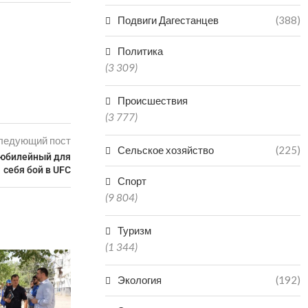
Подвиги Дагестанцев
(388)
Политика
(3 309)
Происшествия
(3 777)
ледующий пост
Сельское хозяйство
(225)
 юбилейный для
себя бой в UFC
Спорт
(9 804)
Туризм
(1 344)
Экология
(192)