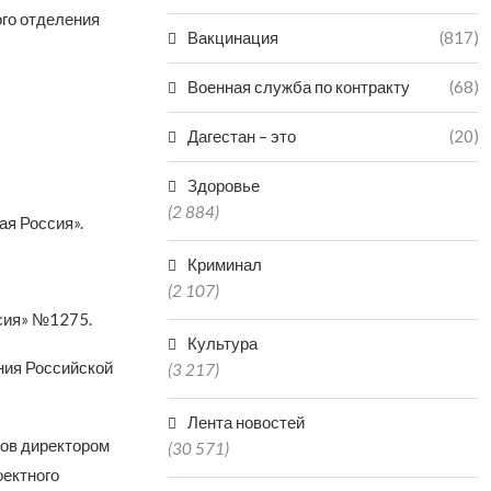
ого отделения
Вакцинация
(817)
Военная служба по контракту
(68)
Дагестан – это
(20)
Здоровье
(2 884)
ая Россия».
Криминал
(2 107)
ссия» №1275.
Культура
ния Российской
(3 217)
Лента новостей
нов директором
(30 571)
оектного