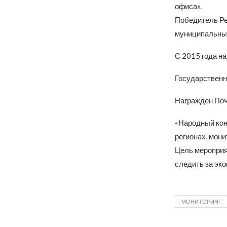
офиса».
Победитель Ре
муниципальны
С 2015 года н
Государственн
Награжден Поч
«Народный кон
регионах, мон
Цель мероприя
следить за эк
МОНИТОРИНГ