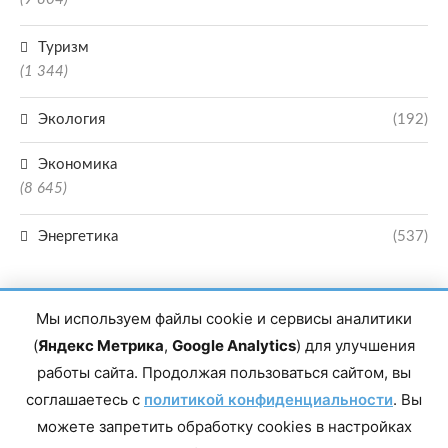
Туризм
(1 344)
Экология
(192)
Экономика
(8 645)
Энергетика
(537)
Мы используем файлы cookie и сервисы аналитики
(
Яндекс Метрика
,
Google Analytics
) для улучшения
работы сайта. Продолжая пользоваться сайтом, вы
Главный редактор сетевого издания Магомаев Тимур Нухович. Контакты
соглашаетесь с
политикой конфиденциальности
. Вы
редакции: 8(988)-292-94-34 Почта: vestiskfo@gmail.com По вопросам
сотрудничества: institut-media@yandex.ru Адрес: 367018, Республика
можете запретить обработку cookies в настройках
Дагестан, г. Махачкала, пр-т Насрутдинова, д. 1а. Все права защищены.
Копирование и использование полных материалов запрещено, частичное