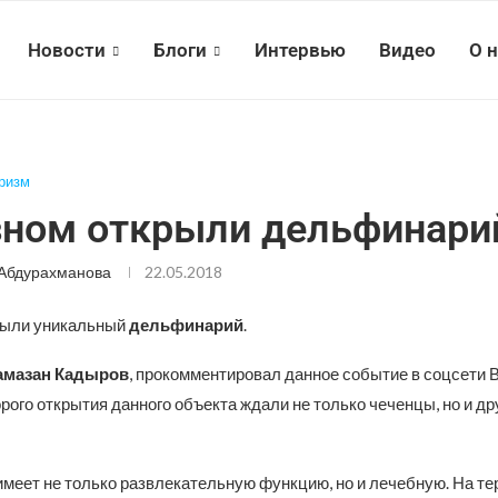
Новости
Блоги
Интервью
Видео
О 
ризм
зном открыли дельфинари
Абдурахманова
22.05.2018
рыли уникальный
дельфинарий
.
амазан
Кадыров
, прокомментировал данное событие в соцсети В
орого открытия данного объекта ждали не только чеченцы, но и др
меет не только развлекательную функцию, но и лечебную. На те