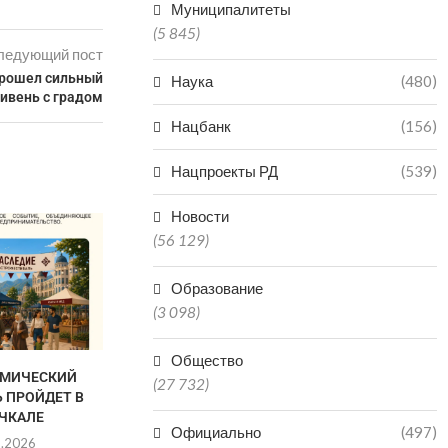
Муниципалитеты
(5 845)
ледующий пост
прошел сильный
Наука
(480)
ивень с градом
Нацбанк
(156)
Нацпроекты РД
(539)
Новости
(56 129)
Образование
(3 098)
Общество
ОМИЧЕСКИЙ
ЗАВЕРШАЕТСЯ РЕМОНТ
ДВУХ БРАТЬ
(27 732)
 ПРОЙДЕТ В
ДОРОГИ К САМУРСКОМУ
МИШУ И 
ЧКАЛЕ
ЛЕСУ
ДАГЕСТАНА 
Официально
(497)
8.2026
06.08.2026
06.0