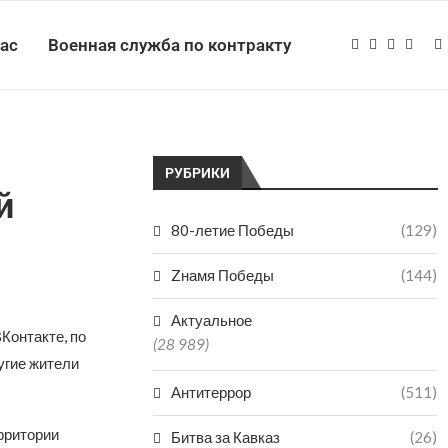
нас
Военная служба по контракту
РУБРИКИ
й
80-летие Победы
(129)
Zнамя Победы
(144)
Актуальное
Контакте, по
(28 989)
угие жители
Антитеррор
(511)
рритории
Битва за Кавказ
(26)