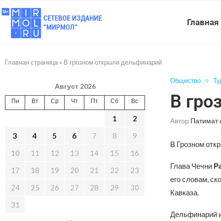
Главная
Главная страница
»
В грозном открыли дельфинарий
Общество
Ту
Август 2026
В гро
Пн
Вт
Ср
Чт
Пт
Сб
Вс
1
2
Автор
Патимат 
3
4
5
6
7
8
9
В Грозном отк
10
11
12
13
14
15
16
Глава Чечни
Р
17
18
19
20
21
22
23
его словам, ск
24
25
26
27
28
29
30
Кавказа.
31
Дельфинарий и