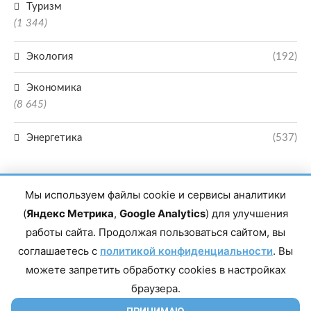
Туризм
(1 344)
Экология
(192)
Экономика
(8 645)
Энергетика
(537)
Мы используем файлы cookie и сервисы аналитики
(
Яндекс Метрика
,
Google Analytics
) для улучшения
работы сайта. Продолжая пользоваться сайтом, вы
Главный редактор сетевого издания Магомаев Тимур Нухович. Контакты
соглашаетесь с
политикой конфиденциальности
. Вы
редакции: 8(988)-292-94-34 Почта: vestiskfo@gmail.com По вопросам
сотрудничества: institut-media@yandex.ru Адрес: 367018, Республика
можете запретить обработку cookies в настройках
Дагестан, г. Махачкала, пр-т Насрутдинова, д. 1а. Все права защищены.
Копирование и использование полных материалов запрещено, частичное
браузера.
цитирование возможно только при условии гиперссылки на сайт mirmol.ru.
16+