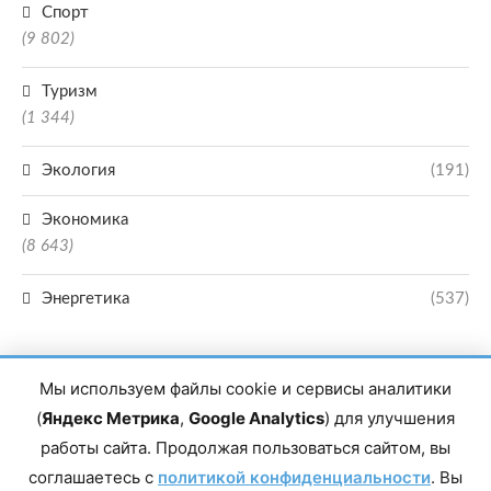
Спорт
(9 802)
Туризм
(1 344)
Экология
(191)
Экономика
(8 643)
Энергетика
(537)
Мы используем файлы cookie и сервисы аналитики
(
Яндекс Метрика
,
Google Analytics
) для улучшения
работы сайта. Продолжая пользоваться сайтом, вы
Главный редактор сетевого издания Магомаев Тимур Нухович. Контакты
соглашаетесь с
политикой конфиденциальности
. Вы
редакции: 8(988)-292-94-34 Почта: vestiskfo@gmail.com По вопросам