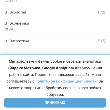
(1 344)
Экология
(192)
Экономика
(8 645)
Энергетика
(537)
Мы используем файлы cookie и сервисы аналитики
(
Яндекс Метрика
,
Google Analytics
) для улучшения
работы сайта. Продолжая пользоваться сайтом, вы
Главный редактор сетевого издания Магомаев Тимур Нухович. Контакты
соглашаетесь с
политикой конфиденциальности
. Вы
редакции: 8(988)-292-94-34 Почта: vestiskfo@gmail.com По вопросам
сотрудничества: institut-media@yandex.ru Адрес: 367018, Республика
можете запретить обработку cookies в настройках
Дагестан, г. Махачкала, пр-т Насрутдинова, д. 1а. Все права защищены.
Копирование и использование полных материалов запрещено, частичное
браузера.
цитирование возможно только при условии гиперссылки на сайт mirmol.ru.
16+
ПРИНИМАЮ