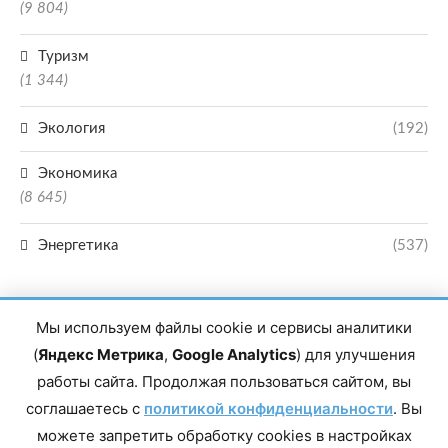
(9 804)
Туризм
(1 344)
Экология
(192)
Экономика
(8 645)
Энергетика
(537)
Мы используем файлы cookie и сервисы аналитики
(
Яндекс Метрика
,
Google Analytics
) для улучшения
работы сайта. Продолжая пользоваться сайтом, вы
Главный редактор сетевого издания Магомаев Тимур Нухович. Контакты
соглашаетесь с
политикой конфиденциальности
. Вы
редакции: 8(988)-292-94-34 Почта: vestiskfo@gmail.com По вопросам
сотрудничества: institut-media@yandex.ru Адрес: 367018, Республика
можете запретить обработку cookies в настройках
Дагестан, г. Махачкала, пр-т Насрутдинова, д. 1а. Все права защищены.