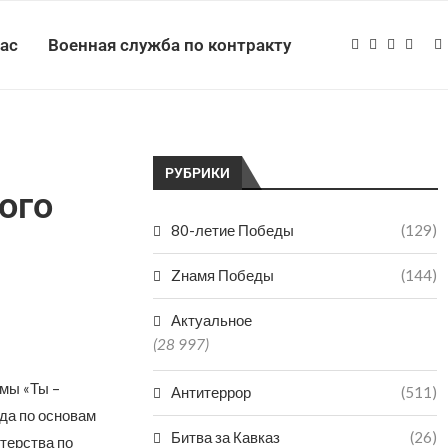
нас
Военная служба по контракту
РУБРИКИ
ого
80-летие Победы
(129)
Zнамя Победы
(144)
Актуальное
(28 997)
мы «Ты –
Антитеррор
(511)
да по основам
Битва за Кавказ
(26)
терства по