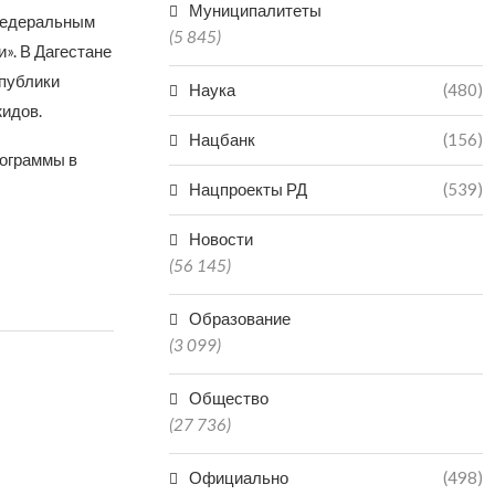
Муниципалитеты
 Федеральным
(5 845)
». В Дагестане
спублики
Наука
(480)
жидов.
Нацбанк
(156)
ограммы в
Нацпроекты РД
(539)
Новости
(56 145)
Образование
(3 099)
Общество
(27 736)
Официально
(498)