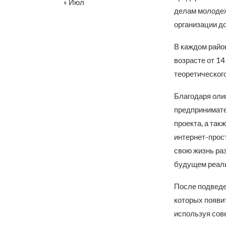
« Июл
делам молодеж
организации д
В каждом райо
возрасте от 1
теоретического
Благодаря оли
предпринимате
проекта, а так
интернет-прос
свою жизнь ра
будущем реали
После подведе
которых появит
используя сове