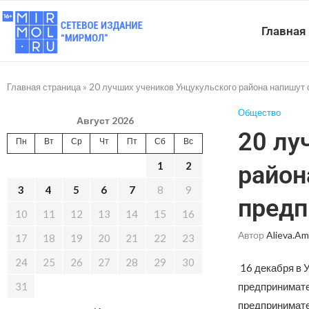
Главная
Главная страница
»
20 лучших учеников Унцукульского района напишут
Общество
Август 2026
20 лу
Пн
Вт
Ср
Чт
Пт
Сб
Вс
1
2
район
3
4
5
6
7
8
9
предп
10
11
12
13
14
15
16
Автор
Alieva.am
17
18
19
20
21
22
23
24
25
26
27
28
29
30
16 декабря в 
31
предпринимате
предпринимате