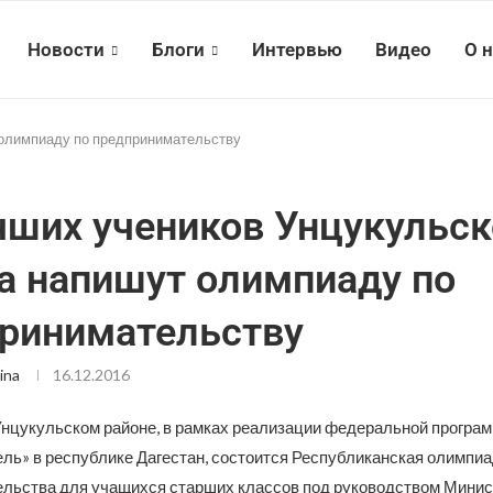
Новости
Блоги
Интервью
Видео
О 
 олимпиаду по предпринимательству
чших учеников Унцукульск
а напишут олимпиаду по
ринимательству
ina
16.12.2016
Унцукульском районе, в рамках реализации федеральной програм
ль» в республике Дагестан, состоится Республиканская олимпиа
льства для учащихся старших классов под руководством Минис