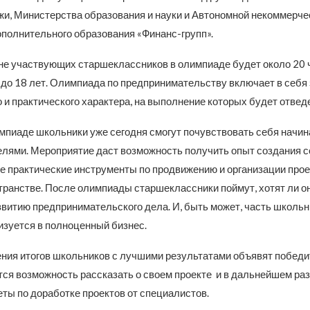
и, Министерства образования и науки и Автономной некоммерче
ополнительного образования «Финанс-групп».
не участвующих старшеклассников в олимпиаде будет около 20 
4 до 18 лет. Олимпиада по предпринимательству включает в себя
 и практического характера, на выполнение которых будет отведе
мпиаде школьники уже сегодня смогут почувствовать себя нач
лями. Мероприятие даст возможность получить опыт создания с
же практические инструменты по продвижению и организации прое
транстве. После олимпиады старшеклассники поймут, хотят ли о
звитию предпринимательского дела. И, быть может, часть школьн
зуется в полноценный бизнес.
ния итогов школьников с лучшими результатами объявят победи
ся возможность рассказать о своем проекте и в дальнейшем раз
ты по доработке проектов от специалистов.