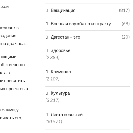
ской
Вакцинация
(817)
Военная служба по контракту
(68)
человек в
 задания
Дагестан – это
(20)
но два часа.
Здоровье
инающими
(2 884)
обственного
Криминал
кта в
(2 107)
ни посвятить
ых проектов в
Культура
(3 217)
телями, у
Лента новостей
вивать его,
(30 571)