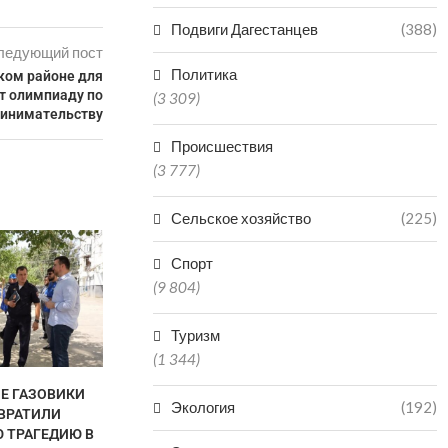
Подвиги Дагестанцев
(388)
ледующий пост
Политика
ком районе для
т олимпиаду по
(3 309)
инимательству
Происшествия
(3 777)
Сельское хозяйство
(225)
Спорт
(9 804)
Туризм
(1 344)
НЕ ГАЗОВИКИ
В «КОМАНДУ ДАГЕСТАНА»
ДАГЕСТАН В
Экология
(192)
ВРАТИЛИ
ПОДАЛИ ЗАЯВКИ НА УЧАСТИЕ
РЕГИО
 ТРАГЕДИЮ В
3500...
ПРОИЗ