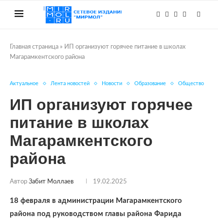
Главная страница
»
ИП организуют горячее питание в школах
Магарамкентского района
Актуальное
Лента новостей
Новости
Образование
Общество
ИП организуют горячее
питание в школах
Магарамкентского
района
Автор
Забит Моллаев
19.02.2025
18 февраля в администрации Магарамкентского
района под руководством главы района Фарида