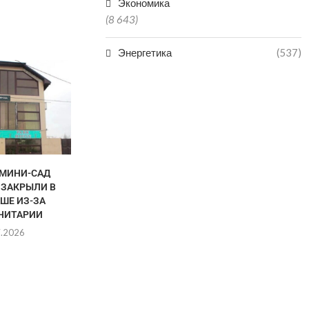
Экономика
(8 643)
Энергетика
(537)
 МИНИ-САД
УЧИТЕЛЯ ПОЛУЧАТ
В ДАГЕСТАН
 ЗАКРЫЛИ В
ДОПОЛНИТЕЛЬНУЮ
ВЫПУСКН
ШЕ ИЗ-ЗА
ПОДДЕРЖКУ
20.0
НИТАРИИ
20.07.2026
7.2026