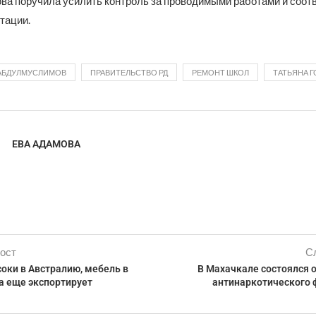
ова поручила усилить контроль за проводимыми работами и соот
тации.
АБДУЛМУСЛИМОВ
ПРАВИТЕЛЬСТВО РД
РЕМОНТ ШКОЛ
ТАТЬЯНА 
ЕВА АДАМОВА
ост
С
соки в Австралию, мебель в
В Махачкале состоялся 
а еще экспортирует
антинаркотического