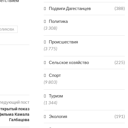
ветствием
Подвиги Дагестанцев
(388)
Политика
(3 308)
ГОЛИКОВА
Происшествия
(3 775)
Сельское хозяйство
(225)
Спорт
(9 803)
Туризм
ледующий пост
(1 344)
открытый показ
 фильма Камала
Экология
(191)
Галбацова