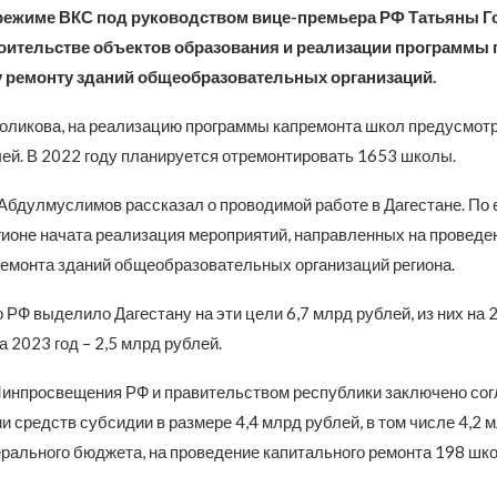
режиме ВКС под руководством вице-премьера РФ Татьяны Г
роительстве объектов образования и реализации программы 
 ремонту зданий общеобразовательных организаций.
Голикова, на реализацию программы капремонта школ предусмот
лей. В 2022 году планируется отремонтировать 1653 школы.
бдулмуслимов рассказал о проводимой работе в Дагестане. По е
егионе начата реализация мероприятий, направленных на проведе
ремонта зданий общеобразовательных организаций региона.
РФ выделило Дагестану на эти цели 6,7 млрд рублей, из них на 2
а 2023 год – 2,5 млрд рублей.
инпросвещения РФ и правительством республики заключено сог
 средств субсидии в размере 4,4 млрд рублей, в том числе 4,2 
рального бюджета, на проведение капитального ремонта 198 шк