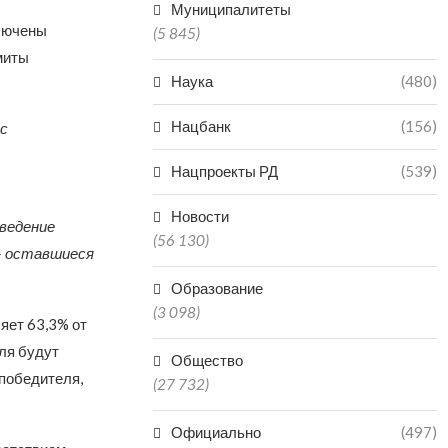
Муниципалитеты
ключены
(5 845)
миты
Наука
(480)
Нацбанк
(156)
с
Нацпроекты РД
(539)
Новости
оведение
(56 130)
 – оставшиеся
Образование
(3 098)
яет 63,3% от
ля будут
Общество
 победителя,
(27 732)
Официально
(497)