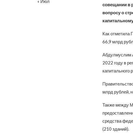
« Июл
совещании в 
вопросу о ст
капитальному
Как отметила 
66,9 млрд руб
Абдулмуслим А
2022 году в р
капитального 
Правительство 
млрд рублей, н
Также между М
предоставлении
средства феде
(210 зданий).