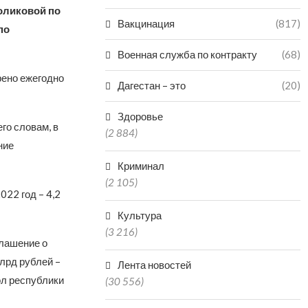
оликовой по
Вакцинация
(817)
по
Военная служба по контракту
(68)
рено ежегодно
Дагестан – это
(20)
Здоровье
го словам, в
(2 884)
ние
Криминал
(2 105)
022 год – 4,2
Культура
(3 216)
лашение о
млрд рублей –
Лента новостей
ол республики
(30 556)