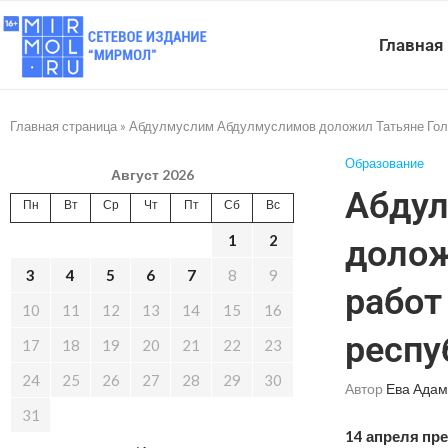
Главная
Главная страница
»
Абдулмуслим Абдулмуслимов доложил Татьяне Голик
Образование
Август 2026
Абду
Пн
Вт
Ср
Чт
Пт
Сб
Вс
1
2
долож
3
4
5
6
7
8
9
работ
10
11
12
13
14
15
16
респу
17
18
19
20
21
22
23
24
25
26
27
28
29
30
Автор
Ева Адам
31
14 апреля пр