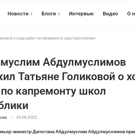
Новости
Блоги
Интервью
Видео
О 
овой о ходе работ по капремонту школ республики
лмуслим Абдулмуслимов
ил Татьяне Голиковой о х
 по капремонту школ
блики
ова
14.04.2022
емьер-министр Дагестана Абдулмуслим Абдулмуслимов прин