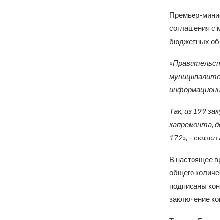
Премьер-минис
соглашения с 
бюджетных обя
«Правительст
муниципалитет
информационно
Так, из 199 з
капремонта, д
172»,
– сказал
В настоящее в
общего количес
подписаны кон
заключение ко