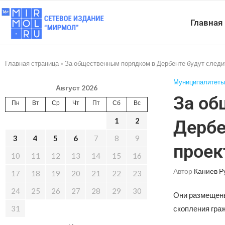
Главная
Главная страница
»
За общественным порядком в Дербенте будут следи
Муниципалитеты
Август 2026
За об
Пн
Вт
Ср
Чт
Пт
Сб
Вс
1
2
Дербе
3
4
5
6
7
8
9
проек
10
11
12
13
14
15
16
Автор
Каниев Р
17
18
19
20
21
22
23
24
25
26
27
28
29
30
Они размещены
31
скопления гра