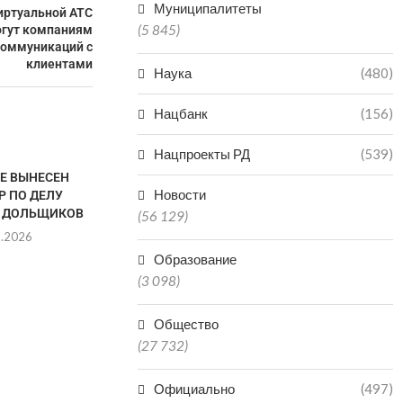
Муниципалитеты
иртуальной АТС
(5 845)
огут компаниям
коммуникаций с
клиентами
Наука
(480)
Нацбанк
(156)
Нацпроекты РД
(539)
ТЕ ВЫНЕСЕН
Новости
Р ПО ДЕЛУ
 ДОЛЬЩИКОВ
(56 129)
8.2026
Образование
(3 098)
VR-ТЕХНОЛОГИИ
ДАГЕСТАН В
Общество
ЗАРАБОТАЛИ В КРЕПОСТИ
РЕГИО
(27 732)
НАРЫН-КАЛА В ДАГЕСТАНЕ
ПРОИЗ
МИНЕР
06.08.2026
Официально
(497)
06.0