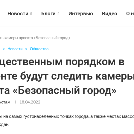
Новости
Блоги
Интервью
Видео
О 
ть камеры проекта «Безопасный город»
Новости
Общество
щественным порядком в
нте будут следить камер
та «Безопасный город»
устам
18.04.2022
 на самых густонаселенных точках города, а также местах масс
ждан.