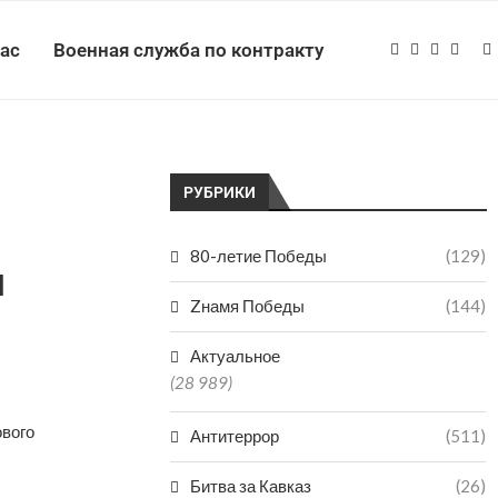
нас
Военная служба по контракту
РУБРИКИ
80-летие Победы
(129)
ы
Zнамя Победы
(144)
Актуальное
(28 989)
ового
Антитеррор
(511)
Битва за Кавказ
(26)