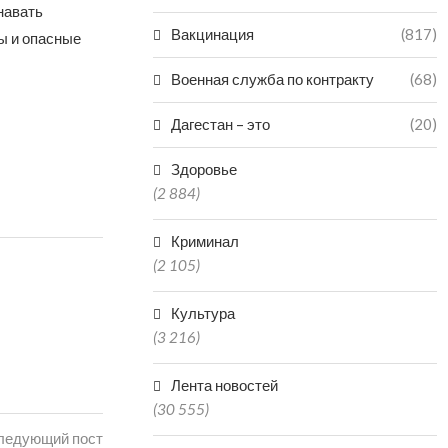
навать
Вакцинация
(817)
ы и опасные
Военная служба по контракту
(68)
Дагестан – это
(20)
Здоровье
(2 884)
Криминал
(2 105)
Культура
(3 216)
Лента новостей
(30 555)
ледующий пост