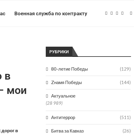
нас
Военная служба по контракту
РУБРИКИ
80-летие Победы
(129)
 в
Zнамя Победы
(144)
– мои
Актуальное
(28 989)
Антитеррор
(511)
 дорог в
Битва за Кавказ
(26)