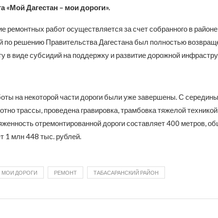
а «Мой Дагестан – мои дороги».
е ремонтных работ осуществляется за счет собранного в районе
ый по решению Правительства Дагестана был полностью возвращ
у в виде субсидий на поддержку и развитие дорожной инфрастру
оты на некоторой части дороги были уже завершены. С середин
отно трассы, проведена гравировка, трамбовка тяжелой техникой
яженность отремонтированной дороги составляет 400 метров, о
т 1 млн 448 тыс. рублей.
- МОИ ДОРОГИ
РЕМОНТ
ТАБАСАРАНСКИЙ РАЙОН