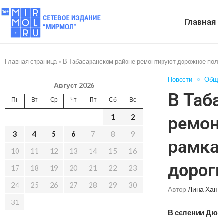
Главная
Главная страница
»
В Табасаранском районе ремонтируют дорожное поло
Новости
Общ
Август 2026
В Таб
Пн
Вт
Ср
Чт
Пт
Сб
Вс
1
2
ремон
3
4
5
6
7
8
9
рамка
10
11
12
13
14
15
16
дорог
17
18
19
20
21
22
23
24
25
26
27
28
29
30
Автор
Лина Хан
31
В селении Дю