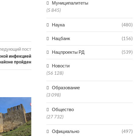
Муниципалитеты
(5 845)
Наука
(480)
Нацбанк
(156)
ледующий пост
Нацпроекты РД
(539)
сной инфекцией
районе пройден
Новости
(56 128)
Образование
(3 098)
Общество
(27 732)
Официально
(497)