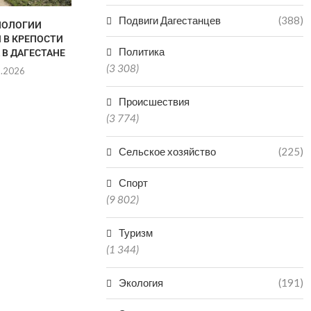
Подвиги Дагестанцев
(388)
НОЛОГИИ
ДАГЕСТАН ВОШЕЛ В ТОП-5
ИГРОК МАХА
 В КРЕПОСТИ
РЕГИОНОВ ПО
«ДИНАМО»
Политика
 В ДАГЕСТАНЕ
ПРОИЗВОДСТВУ
ПОЛГОДА И
МИНЕРАЛКИ...
(3 308)
8.2026
06.0
06.08.2026
Происшествия
(3 774)
Сельское хозяйство
(225)
Спорт
(9 802)
Туризм
(1 344)
Экология
(191)