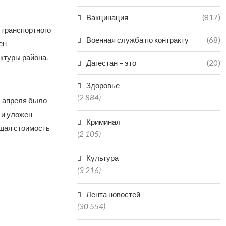
Вакцинация
(817)
 транспортного
Военная служба по контракту
(68)
ен
ктуры района.
Дагестан – это
(20)
Здоровье
(2 884)
ы апреля было
 и уложен
Криминал
бщая стоимость
(2 105)
Культура
(3 216)
Лента новостей
(30 554)