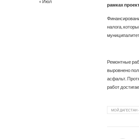
« Июл
рамках проект
Финансировани
налога, котор
муниципалитет
Ремонтные раб
выровнено пол
асфальт. Прот
работ достигае
МОЙ ДАГЕСТАН 