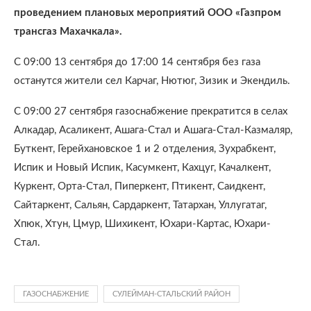
проведением плановых мероприятий ООО «Газпром
трансгаз Махачкала».
С 09:00 13 сентября до 17:00 14 сентября без газа
останутся жители сел Карчаг, Нютюг, Зизик и Экендиль.
С 09:00 27 сентября газоснабжение прекратится в селах
Алкадар, Асаликент, Ашага-Стал и Ашага-Стал-Казмаляр,
Буткент, Герейхановское 1 и 2 отделения, Зухрабкент,
Испик и Новый Испик, Касумкент, Кахцуг, Качалкент,
Куркент, Орта-Стал, Пиперкент, Птикент, Саидкент,
Сайтаркент, Сальян, Сардаркент, Татархан, Уллугатаг,
Хпюк, Хтун, Цмур, Шихикент, Юхари-Картас, Юхари-
Стал.
ГАЗОСНАБЖЕНИЕ
СУЛЕЙМАН-СТАЛЬСКИЙ РАЙОН