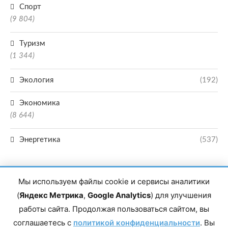
Спорт
(9 804)
Туризм
(1 344)
Экология
(192)
Экономика
(8 644)
Энергетика
(537)
Мы используем файлы cookie и сервисы аналитики
(
Яндекс Метрика
,
Google Analytics
) для улучшения
работы сайта. Продолжая пользоваться сайтом, вы
Главный редактор сетевого издания Магомаев Тимур Нухович. Контакты
соглашаетесь с
политикой конфиденциальности
. Вы
редакции: 8(988)-292-94-34 Почта: vestiskfo@gmail.com По вопросам