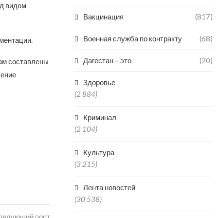
од видом
Вакцинация
(817)
Военная служба по контракту
(68)
ментации.
Дагестан – это
(20)
там составлены
ление
Здоровье
(2 884)
Криминал
(2 104)
Культура
(3 215)
Лента новостей
(30 538)
ледующий пост