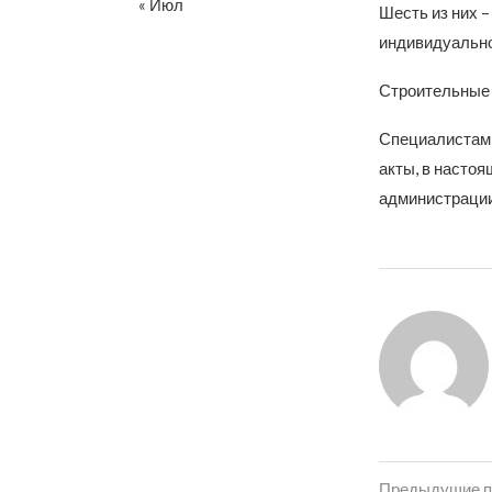
« Июл
Шесть из них 
индивидуально
Строительные 
Специалистами
акты, в насто
администрации
Предыдущие п