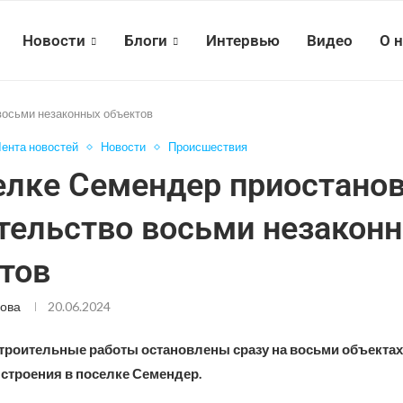
Новости
Блоги
Интервью
Видео
О 
восьми незаконных объектов
ента новостей
Новости
Происшествия
елке Семендер приостано
тельство восьми незакон
ктов
ова
20.06.2024
троительные работы остановлены сразу на восьми объектах
 строения в поселке Семендер.