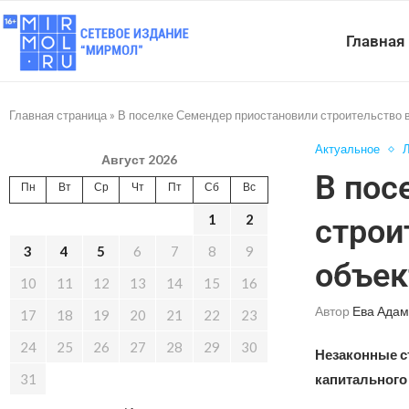
Главная
Главная страница
»
В поселке Семендер приостановили строительство 
Актуальное
Л
Август 2026
В пос
Пн
Вт
Ср
Чт
Пт
Сб
Вс
1
2
строи
3
4
5
6
7
8
9
объе
10
11
12
13
14
15
16
Автор
Ева Адам
17
18
19
20
21
22
23
24
25
26
27
28
29
30
Незаконные с
31
капитального