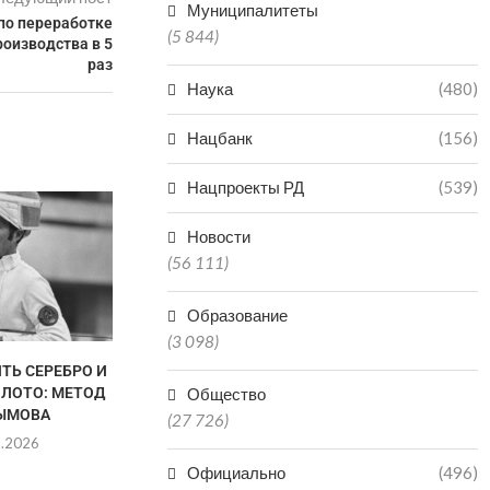
Муниципалитеты
по переработке
(5 844)
оизводства в 5
раз
Наука
(480)
Нацбанк
(156)
Нацпроекты РД
(539)
НЕ ПО
НЕОБОС
Новости
ЗАЯВЛЕНИЯ
(56 111)
ПРОСЯТ Ж
05.0
Образование
(3 098)
ТЬ СЕРЕБРО И
В ДАГЕСТАНЕ СНИЗИЛОСЬ
ОЛОТО: МЕТОД
КОЛИЧЕСТВО НАРУШЕНИЙ
Общество
ЫМОВА
ПРИ ГАЗОПОТРЕБЛЕНИИ
(27 726)
8.2026
05.08.2026
Официально
(496)