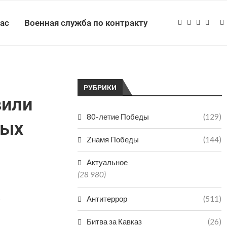
нас
Военная служба по контракту
РУБРИКИ
вили
80-летие Победы
(129)
ных
Zнамя Победы
(144)
Актуальное
(28 980)
Антитеррор
(511)
Битва за Кавказ
(26)