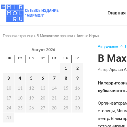
Главная
Главная страница
»
В Махачкале прошли «Чистые Игры»
Актуальное
Н
Август 2026
В Мах
Пн
Вт
Ср
Чт
Пт
Сб
Вс
1
2
Автор
Арслан А
3
4
5
6
7
8
9
На территори
10
11
12
13
14
15
16
кубка чистот
17
18
19
20
21
22
23
Организаторам
24
25
26
27
28
29
30
столицы, Минм
31
центр. В нем 
сотрудниками.