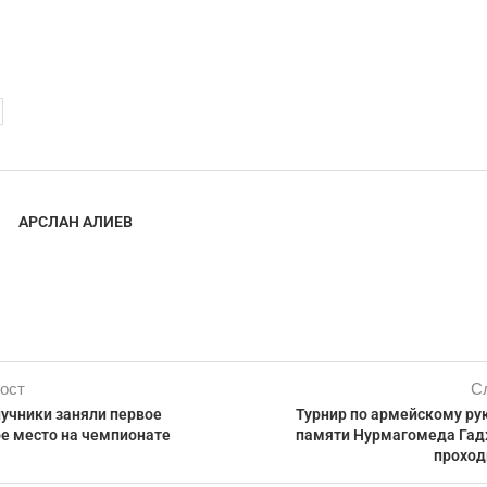
АРСЛАН АЛИЕВ
ост
С
лучники заняли первое
Турнир по армейскому р
 место на чемпионате
памяти Нурмагомеда Га
проход