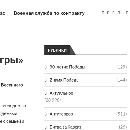
нас
Военная служба по контракту
РУБРИКИ
Игры»
80-летие Победы
(129)
Zнамя Победы
(144)
 Весеннего
Актуальное
(28 998)
 с молодежью
лодежный
Антитеррор
(511)
е с семьей и
Битва за Кавказ
(26)