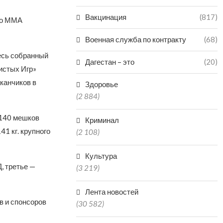
Вакцинация
(817)
по ММА
Военная служба по контракту
(68)
есь собранный
Дагестан – это
(20)
истых Игр»
канчиков в
Здоровье
(2 884)
 140 мешков
Криминал
1 кг. крупного
(2 108)
Культура
, третье —
(3 219)
Лента новостей
в и спонсоров
(30 582)