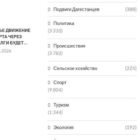
Подвиги Дагестанцев
(388)
Политика
НЬЕ ДВИЖЕНИЕ
МУЖЧИНА СКОНЧАЛСЯ
(3 310)
РТА ЧЕРЕЗ
ПОСЛЕ ПРЫЖКА В ВОДОЕМ В
ЛГИ БУДЕТ...
КИЗЛЯРЕ
Происшествия
8.2026
08.08.2026
(3 782)
Сельское хозяйство
(225)
ДВОЕ ДЕТЕ
Спорт
ПРУДУ В 
(9 804)
РА
08.0
Туризм
(1 344)
Экология
(192)