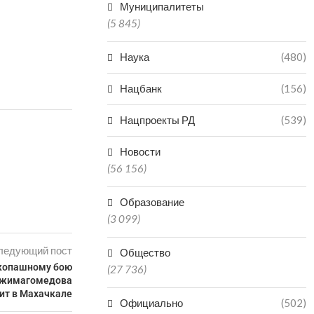
Муниципалитеты
(5 845)
Наука
(480)
Нацбанк
(156)
Нацпроекты РД
(539)
Новости
(56 156)
Образование
(3 099)
ледующий пост
Общество
укопашному бою
(27 736)
джимагомедова
ит в Махачкале
Официально
(502)