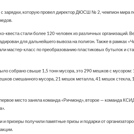
 с зарядки, которую провел директор ДЮСШ № 2, чемпион мира 
медов.
ко-квеста стали более 120 человек из различных организаций. В
адирован для дальнейшего вывоза на полигон. Также в рамках «Ч
али мастер-класс по преобразованию пластиковых бутылок и ста
было собрано свыше 1,5 тонн мусора, это 290 мешков с мусором:
ешков смешанного мусора, 21 мешок металла, 41 мешок стекла, 14
 первое место заняла команда «Ричмонд», второе — команда КСИД
а».
и и призеры получили памятные призы и подарки от организаторо
акции.