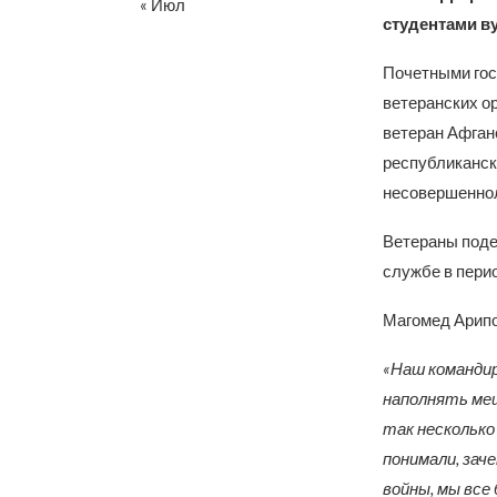
« Июл
студентами в
Почетными гос
ветеранских о
ветеран Афган
республиканск
несовершеннол
Ветераны поде
службе в пери
Магомед Арипо
«Наш командир
наполнять мешо
так несколько 
понимали, зач
войны, мы все 