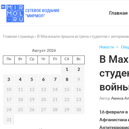
Главная
Главная страница
»
В Махачкале прошла встреча студентов с ветерана
Новости
Общ
Август 2026
В Мах
Пн
Вт
Ср
Чт
Пт
Сб
Вс
1
2
студе
3
4
5
6
7
8
9
войн
10
11
12
13
14
15
16
Автор
Амина А
17
18
19
20
21
22
23
24
25
26
27
28
29
30
16 февраля в 
31
Афганистана 
Антитеррорис