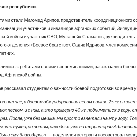
узов республики.
тями стали Магомед Арипов, представитель координационного с
рганизаций участников и инвалидов афганских событий, Зиявуди
ской войны и участник СВО, Мусашейх Салманов, руководитель
ого отделения «Боевое братство», Садик Идрисов, член комиссии
етних.
лились с ребятами своими воспоминаниями, рассказали о боевы
од Афганской войны.
в рассказал студентам о важности боевой подготовки во время у
 гонял нас, в боевом обмундировании весом свыше 25 кг он заст
к песком, и с ним, а это примерно 40 кг, подниматься в гору, 
раз. После, уже без мешка, мы просто взлетали на эту гору. Тог
ем это нужно, но потом, находясь уже на территории Афганист
были ему благодарны»,
— поделился ветеран и посоветовал мол