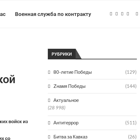
нас
Военная служба по контракту
РУБРИКИ
80-летие Победы
(129)
кой
Zнамя Победы
(144)
Актуальное
(28 998)
ких войск из
Антитеррор
(511)
Битва за Кавказ
(26)
х со