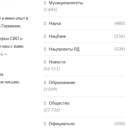
Муниципалитеты
(5 845)
и имея опыт в
Наука
(480)
 Германии.
Нацбанк
(156)
тории СВО и
 наш с вами
Нацпроекты РД
(539)
»,
—
Новости
(56 151)
ва
ое письмо.
Образование
(3 099)
Общество
(27 736)
Официально
(500)