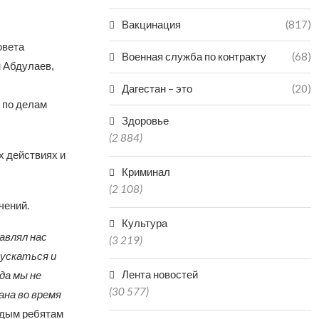
Вакцинация
(817)
овета
Военная служба по контракту
(68)
н Абдулаев,
Дагестан – это
(20)
 по делам
Здоровье
(2 884)
х действиях и
Криминал
(2 108)
чений.
Культура
авлял нас
(3 219)
спускаться
и
Лента новостей
да мы не
(30 577)
ана во время
одым ребятам