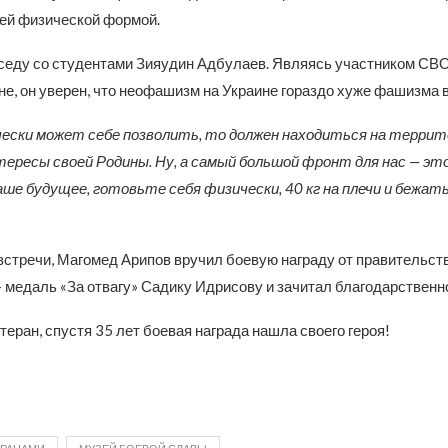
оей физической формой.
еду со студентами Зияудин Адбулаев. Являясь участником СВО 
е, он уверен, что неофашизм на Украине гораздо хуже фашизма в
чески может себе позволить, то должен находиться на терри
ресы своей Родины. Ну, а самый большой фронт для нас — это
аше будущее, готовьте себя физически, 40 кг на плечи и бежать
встречи, Магомед Арипов вручил боевую награду от правительст
 медаль «За отвагу» Садику Идрисову и зачитал благодарственн
теран, спустя 35 лет боевая награда нашла своего героя!