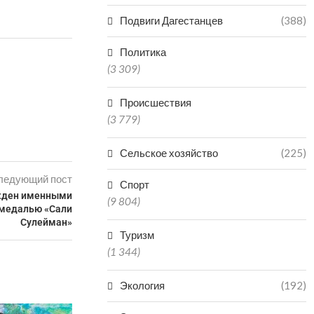
Подвиги Дагестанцев
(388)
Политика
(3 309)
Происшествия
(3 779)
Сельское хозяйство
(225)
ледующий пост
Спорт
жден именными
(9 804)
 медалью «Сали
Сулейман»
Туризм
(1 344)
Экология
(192)
СУД АРЕСТОВАЛ ПЯТЕРЫХ