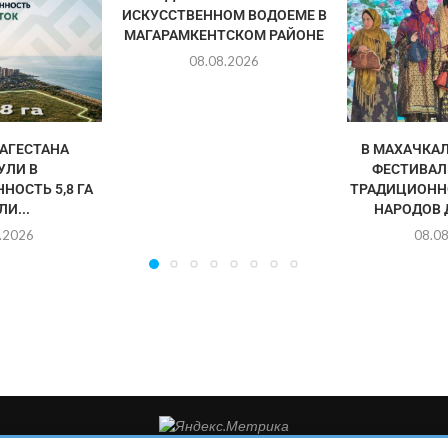
ИСКУССТВЕННОМ ВОДОЕМЕ В
МАГАРАМКЕНТСКОМ РАЙОНЕ
08.08.2026
АГЕСТАНА
В МАХАЧКА
УЛИ В
ФЕСТИВАЛ
НОСТЬ 5,8 ГА
ТРАДИЦИОНН
И...
НАРОДОВ 
.2026
08.0
такты редакции: 8(988)-292-94-34 Почта: vestiskfo@gmail.com По во