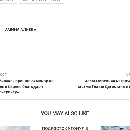
ЕРАНАМИ
МУЗЕЙ БОЕВОЙ СЛАВЫ
АМИНА АЛИЕВА
ост
С
 бизнес» прошел семинар на
Ислам Махачев награ
рыть бизнес благодаря
часами Главы Дагестана и
онтракту»
YOU MAY ALSO LIKE
ПОДРОСТОК УТОНУЛ В