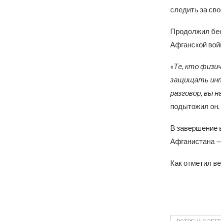
следить за св
Продолжил бес
Афганской войн
«Те, кто физи
защищать инте
разговор, вы н
подытожил он.
В завершение 
Афганистана —
Как отметил ве