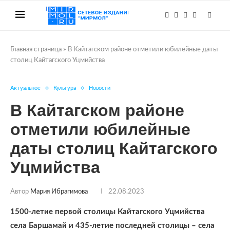
Главная страница
»
В Кайтагском районе отметили юбилейные даты
столиц Кайтагского Уцмийства
Актуальное
Культура
Новости
В Кайтагском районе
отметили юбилейные
даты столиц Кайтагского
Уцмийства
Автор
Мария Ибрагимова
22.08.2023
1500-летие первой столицы Кайтагского Уцмийства
села Баршамай и 435-летие последней столицы – села