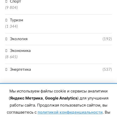
Спорт
(9 804)
Туризм
(1 344)
Экология
(192)
Экономика
(8 645)
Энергетика
(537)
Мы используем файлы cookie и сервисы аналитики
(
Яндекс Метрика
,
Google Analytics
) для улучшения
работы сайта. Продолжая пользоваться сайтом, вы
Главный редактор сетевого издания Магомаев Тимур Нухович. Контакты
соглашаетесь с
политикой конфиденциальности
. Вы
редакции: 8(988)-292-94-34 Почта: vestiskfo@gmail.com По вопросам
сотрудничества: institut-media@yandex.ru Адрес: 367018, Республика