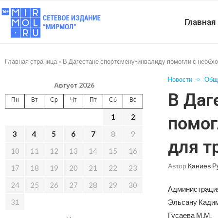
Главная
Главная страница
»
В Дагестане спортсмену-инвалиду помогли с необх
Новости
Общ
Август 2026
В Даг
Пн
Вт
Ср
Чт
Пт
Сб
Вс
1
2
помог
3
4
5
6
7
8
9
для т
10
11
12
13
14
15
16
Автор
Каниев Р
17
18
19
20
21
22
23
24
25
26
27
28
29
30
Администрация
31
Эльсану Кадим
Гусаева М.М.