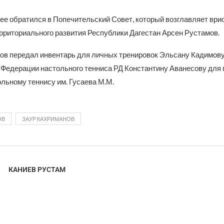
ее обратился в Попечительский Совет, который возглавляет ври
ерриториального развития Республики Дагестан Арсен Рустамов.
ов передал инвентарь для личных тренировок Эльсану Кадимову
Федерации настольного тенниса РД Константину Аванесову для 
льному теннису им. Гусаева М.М.
ОВ
ЗАУР КАХРИМАНОВ
КАНИЕВ РУСТАМ