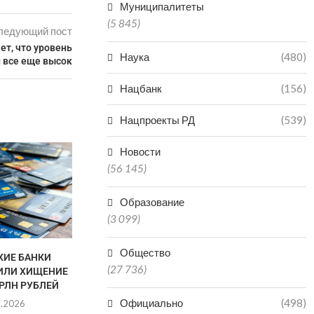
Муниципалитеты
(5 845)
ледующий пост
ет, что уровень
Наука
(480)
 все еще высок
Нацбанк
(156)
Нацпроекты РД
(539)
ЧИНОВНИК В ДАГЕСТАНЕ
Новости
ПОЛУЧИЛ 3,5 ГОДА КОЛОНИИ
(56 145)
ЗА...
07.08.2026
Образование
(3 099)
Общество
КИЕ БАНКИ
ДАГЕСТАНЕ
(27 736)
ИЛИ ХИЩЕНИЕ
СУДЕ ЗА Н
ТРЛН РУБЛЕЙ
ОТЛОВ АГР
Официально
(498)
8.2026
07.0