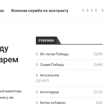
нас
Военная служба по контракту
РУБРИКИ
ду
80-летие Победы
(129)
арем
Zнамя Победы
(144)
Актуальное
(28 997)
ый инвентарь
Антитеррор
(511)
ннису им.
Битва за Кавказ
(26)