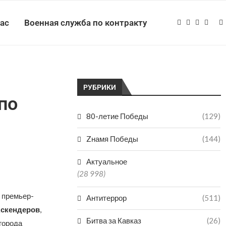
нас
Военная служба по контракту
РУБРИКИ
по
80-летие Победы
(129)
Zнамя Победы
(144)
Актуальное
(28 998)
 премьер-
Антитеррор
(511)
Аскендеров
,
Битва за Кавказ
(26)
 города