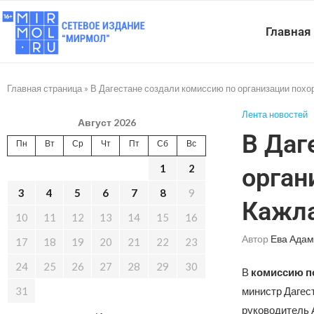
Главная
Главная страница
»
В Дагестане создали комиссию по организации пох
Лента новостей
Август 2026
В Даг
Пн
Вт
Ср
Чт
Пт
Сб
Вс
1
2
орган
3
4
5
6
7
8
9
Кажл
10
11
12
13
14
15
16
Автор
Ева Адам
17
18
19
20
21
22
23
24
25
26
27
28
29
30
В
комиссию п
31
министр Дагес
руководитель 