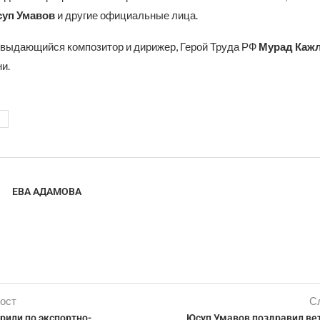
уп Умавов
и другие официальные лица.
 выдающийся композитор и дирижер, Герой Труда РФ
Мурад Каж
ни.
ЕВА АДАМОВА
ост
С
рили по экспортно-
Юсуп Умавов поздравил ве