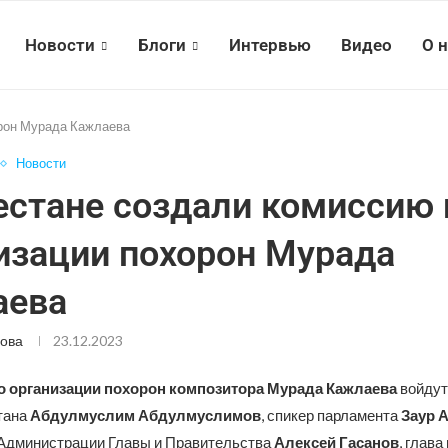
Новости
Блоги
Интервью
Видео
О 
орон Мурада Кажлаева
Новости
естане создали комиссию 
изации похорон Мурада
аева
ова
23.12.2023
о организации похорон композитора Мурада Кажлаева
войдут
тана
Абдулмуслим Абдулмуслимов
, спикер парламента
Заур 
Администрации Главы и Правительства
Алексей Гасанов
, глава