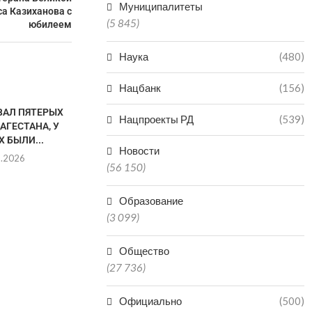
Муниципалитеты
а Казиханова с
(5 845)
юбилеем
Наука
(480)
Нацбанк
(156)
ВАЛ ПЯТЕРЫХ
Нацпроекты РД
(539)
АГЕСТАНА, У
 БЫЛИ...
Новости
8.2026
(56 150)
Образование
(3 099)
В КАСПИЙСКЕ ПРОХОДИТ
ОДИН ЧЕЛОВЕ
ДАГЕСТАНСКАЯ НЕДЕЛЯ
ОДИН ПОСТ
МОДЫ
Общество
08.0
08.08.2026
(27 736)
Официально
(500)