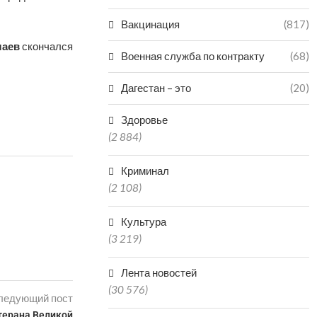
Вакцинация
(817)
лаев
скончался
Военная служба по контракту
(68)
Дагестан – это
(20)
Здоровье
(2 884)
Криминал
(2 108)
Культура
(3 219)
Лента новостей
(30 576)
ледующий пост
терана Великой