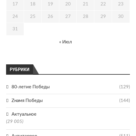
17
18
19
20
21
22
23
24
25
26
27
28
29
30
31
« Июл
РУБРИКИ
80-летие Победы
(129)
Zнамя Победы
(144)
Актуальное
(29 005)