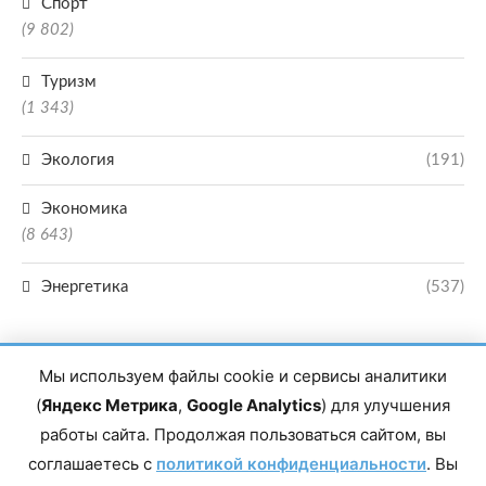
Спорт
(9 802)
Туризм
(1 343)
Экология
(191)
Экономика
(8 643)
Энергетика
(537)
Мы используем файлы cookie и сервисы аналитики
(
Яндекс Метрика
,
Google Analytics
) для улучшения
работы сайта. Продолжая пользоваться сайтом, вы
Главный редактор сетевого издания Магомаев Тимур Нухович. Контакты
соглашаетесь с
политикой конфиденциальности
. Вы
редакции: 8(988)-292-94-34 Почта: vestiskfo@gmail.com По вопросам
сотрудничества: institut-media@yandex.ru Адрес: 367018, Республика