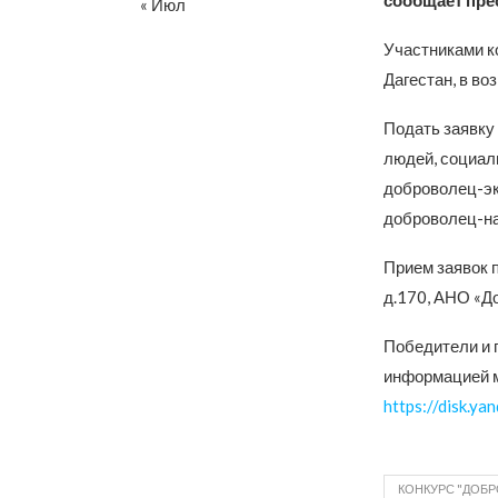
сообщает пре
« Июл
Участниками к
Дагестан, в во
Подать заявку
людей, социал
доброволец-эк
доброволец-на
Прием заявок п
д.170, АНО «Д
Победители и 
информацией м
https://disk.y
КОНКУРС "ДОБР