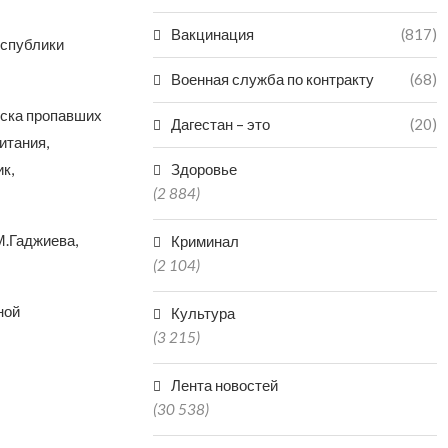
Вакцинация
(817)
еспублики
Военная служба по контракту
(68)
иска пропавших
Дагестан – это
(20)
итания,
к,
Здоровье
(2 884)
М.Гаджиева,
Криминал
(2 104)
ной
Культура
(3 215)
Лента новостей
(30 538)