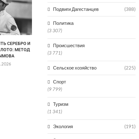
НЕОБОС
ЗАЯВЛЕНИЯ
Подвиги Дагестанцев
(388)
ПРОСЯТ Ж
05.0
Политика
(3 307)
ТЬ СЕРЕБРО И
В ДАГЕСТАНЕ СНИЗИЛОСЬ
Происшествия
ОЛОТО: МЕТОД
КОЛИЧЕСТВО НАРУШЕНИЙ
(3 771)
ЫМОВА
ПРИ ГАЗОПОТРЕБЛЕНИИ
8.2026
05.08.2026
Сельское хозяйство
(225)
Спорт
(9 799)
Туризм
(1 341)
Экология
(191)