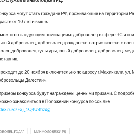
сс-служба Минмолодежи РД.
онкурса могут стать граждане РФ, проживающие на территории Р
зрасте от 10 лет и выше.
 можно по следующим номинациям: доброволец в сфере ЧС и по
ьный доброволец, доброволец гражданско-патриотического восп
олог, доброволец культуры, юный доброволец, доброволец-меди
ставник.
роходит до 20 ноября включительно по адресу г.Махачкала, ул. 
обровольцы Дагестан».
призеры конкурса будут награждены ценными призами. С подроб
ожно ознакомиться в Положении конкурса по ссылке
andex.ru/d/Fxj_1Q4U8fizdg
ОВОЛЕЦ ГОДА"
МИНМОЛОДЕЖИ РД