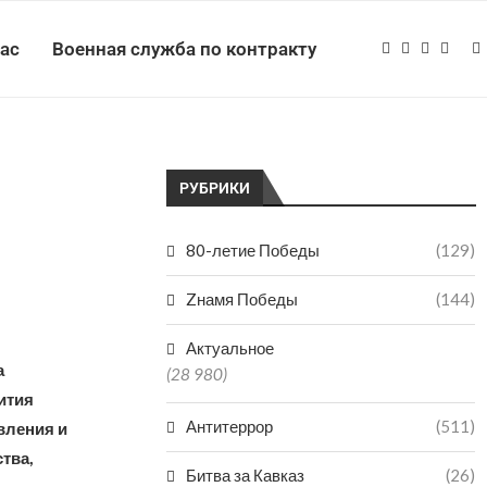
нас
Военная служба по контракту
РУБРИКИ
80-летие Победы
(129)
Zнамя Победы
(144)
Актуальное
а
(28 980)
ития
Антитеррор
(511)
вления и
тва,
Битва за Кавказ
(26)