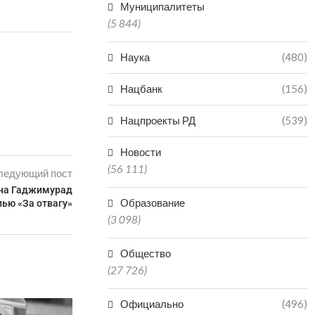
Муниципалитеты
(5 844)
Наука
(480)
Нацбанк
(156)
Нацпроекты РД
(539)
Новости
(56 111)
ледующий пост
ана Гаджимурад
Образование
ью «За отвагу»
(3 098)
Общество
(27 726)
Официально
(496)
НЕ ПО