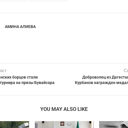
АМИНА АЛИЕВА
ост
С
нских борцов стали
Доброволец из Дагест
турнира на призы Бувайсара
Курбанов награжден медал
YOU MAY ALSO LIKE