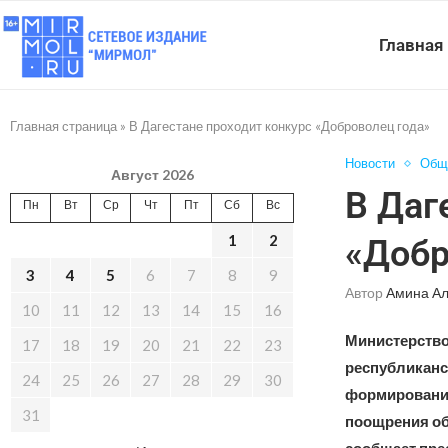
Главная
Главная страница
»
В Дагестане проходит конкурс «Доброволец года»
Новости
Общ
Август 2026
В Даг
Пн
Вт
Ср
Чт
Пт
Сб
Вс
1
2
«Добр
3
4
5
6
7
8
9
Автор
Амина А
10
11
12
13
14
15
16
Министерство
17
18
19
20
21
22
23
республиканс
24
25
26
27
28
29
30
формирования
31
поощрения об