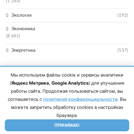
(1 344)
Экология
(192)
Экономика
(8 645)
Энергетика
(537)
Мы используем файлы cookie и сервисы аналитики
(
Яндекс Метрика
,
Google Analytics
) для улучшения
работы сайта. Продолжая пользоваться сайтом, вы
Главный редактор сетевого издания Магомаев Тимур Нухович. Контакты
соглашаетесь с
политикой конфиденциальности
. Вы
редакции: 8(988)-292-94-34 Почта: vestiskfo@gmail.com По вопросам
сотрудничества: institut-media@yandex.ru Адрес: 367018, Республика
можете запретить обработку cookies в настройках
Дагестан, г. Махачкала, пр-т Насрутдинова, д. 1а. Все права защищены.
Копирование и использование полных материалов запрещено, частичное
браузера.
цитирование возможно только при условии гиперссылки на сайт mirmol.ru.
16+
ПРИНИМАЮ