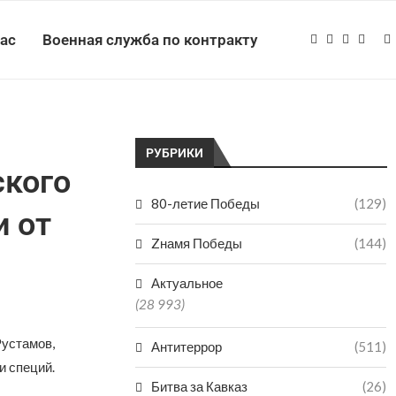
нас
Военная служба по контракту
РУБРИКИ
ского
80-летие Победы
(129)
и от
Zнамя Победы
(144)
Актуальное
(28 993)
Рустамов,
Антитеррор
(511)
и специй.
Битва за Кавказ
(26)