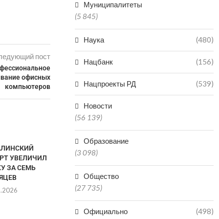
Муниципалитеты
(5 845)
Наука
(480)
ледующий пост
Нацбанк
(156)
офессиональное
ивание офисных
Нацпроекты РД
(539)
компьютеров
Новости
(56 139)
Образование
АЛИНСКИЙ
ОКОЛО 
(3 098)
РТ УВЕЛИЧИЛ
ИНВЕСТИЦ
У ЗА СЕМЬ
ДАГЕС
Общество
ЯЦЕВ
РЕАЛИЗ
(27 735)
8.2026
07.0
Официально
(498)