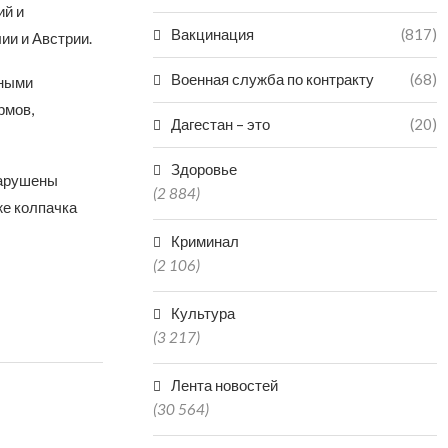
ий и
Вакцинация
(817)
ии и Австрии.
Военная служба по контракту
(68)
рными
рмов,
Дагестан – это
(20)
Здоровье
нарушены
(2 884)
же колпачка
Криминал
(2 106)
Культура
(3 217)
Лента новостей
(30 564)