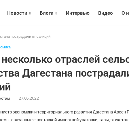
Новости
Блоги
Интервью
Видео
О 
стана пострадали от санкций
номика
 несколько отраслей сель
ства Дагестана пострадал
ий
устам
27.05.2022
инистр экономики и территориального развития Дагестана Арсен 
емы, связанные с поставкой импортной упаковки, тары, этикеток 