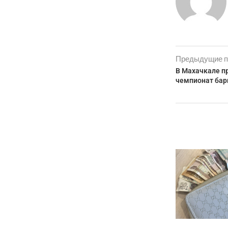
Предыдущие п
В Махачкале п
чемпионат бар