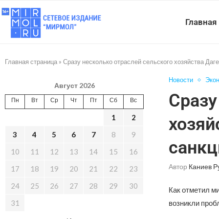
Главная
Главная страница
»
Сразу несколько отраслей сельского хозяйства Даге
Новости
Эко
Август 2026
Сразу
Пн
Вт
Ср
Чт
Пт
Сб
Вс
1
2
хозяй
3
4
5
6
7
8
9
санкц
10
11
12
13
14
15
16
Автор
Каниев Р
17
18
19
20
21
22
23
24
25
26
27
28
29
30
Как отметил м
31
возникли пробл