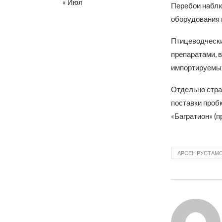
« Июл
Перебои наблю
оборудования 
Птицеводчески
препаратами, 
импортируемых
Отдельно стра
поставки пробк
«Багратион» (
АРСЕН РУСТАМ