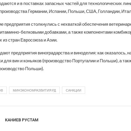
даются и в поставках запасных частей для технологических лин
производства Германии, Испании, Польши, США, Голландии, Итал
е предприятия столкнулись с нехваткой обеспечения ветерина
витаминно-белковыми добавками, а также компонентами комбико
 из стран Евросоюза и Азии.
дают предприятия виноградарства и виноделия: как оказалось, 
и для вин и коньяков (производство Португалии и Польши), а так
производство Польши).
ОВ
МИНЭКОНОМРАЗВИТИЯ РД
САНКЦИИ
КАНИЕВ РУСТАМ