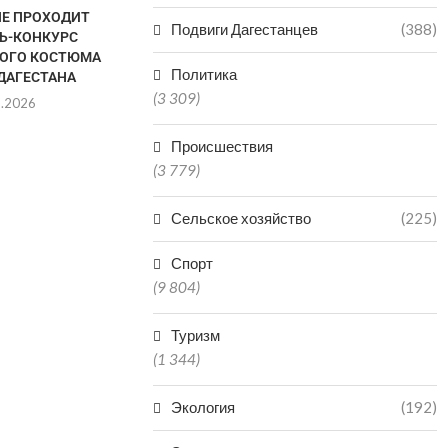
ЛЕ ПРОХОДИТ
В КАСПИЙС
Подвиги Дагестанцев
(388)
Ь-КОНКУРС
ДАГЕСТАНС
ОГО КОСТЮМА
М
Политика
ДАГЕСТАНА
08.0
(3 309)
8.2026
Происшествия
(3 779)
Сельское хозяйство
(225)
Спорт
(9 804)
Туризм
(1 344)
Экология
(192)