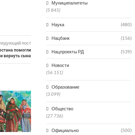
Муниципалитеты
(5 845)
Наука
(480)
Нацбанк
(156)
ледующий пост
естана помогли
Нацпроекты РД
(539)
и вернуть сына
Новости
(56 151)
Образование
СУД АРЕСТОВАЛ ПЯТЕРЫХ
(3 099)
ЖИТЕЛЕЙ ДАГЕСТАНА, У
КОТОРЫХ БЫЛИ...
Общество
08.08.2026
(27 736)
Официально
(500)