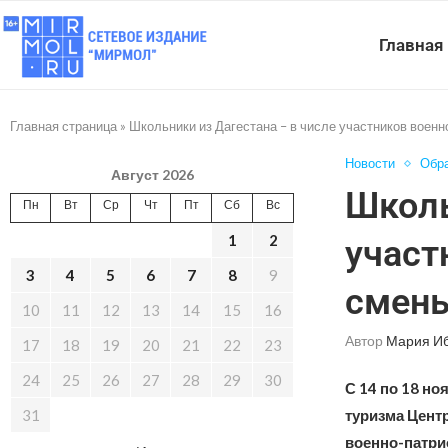
Главная
Главная страница
»
Школьники из Дагестана – в числе участников воен
Новости
Обр
Август 2026
Школь
Пн
Вт
Ср
Чт
Пт
Сб
Вс
1
2
участ
3
4
5
6
7
8
9
смены
10
11
12
13
14
15
16
Автор
Мария И
17
18
19
20
21
22
23
24
25
26
27
28
29
30
С 14 по 18 н
31
туризма Центр
военно-патрио