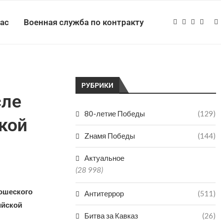
нас
Военная служба по контракту
РУБРИКИ
сле
80-летие Победы
(129)
кой
Zнамя Победы
(144)
Актуальное
(28 998)
ношеского
Антитеррор
(511)
ийской
Битва за Кавказ
(26)