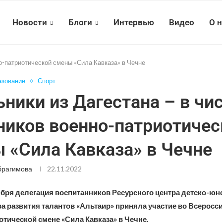
Новости
Блоги
Интервью
Видео
О 
но-патриотической смены «Сила Кавказа» в Чечне
азование
Спорт
ники из Дагестана – в чи
ников военно-патриотичес
 «Сила Кавказа» в Чечне
брагимова
22.11.2022
оября делегация воспитанников Ресурсного центра детско-ю
а развития талантов «Альтаир» приняла участие во Всеросс
тической смене «Сила Кавказа» в Чечне.