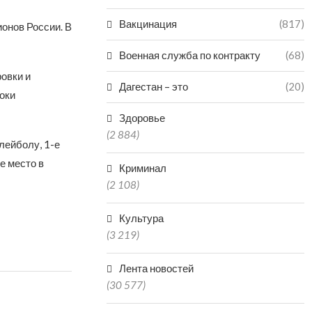
Вакцинация
(817)
ионов России. В
Военная служба по контракту
(68)
овки и
Дагестан – это
(20)
оки
Здоровье
(2 884)
лейболу, 1-е
е место в
Криминал
(2 108)
Культура
(3 219)
Лента новостей
(30 577)