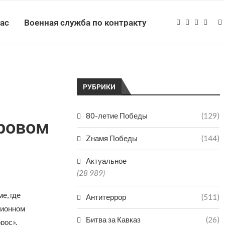
нас
Военная служба по контракту
РУБРИКИ
80-летие Победы
(129)
ровом
Zнамя Победы
(144)
Актуальное
(28 989)
е, где
Антитеррор
(511)
ционном
Битва за Кавказ
(26)
рос».