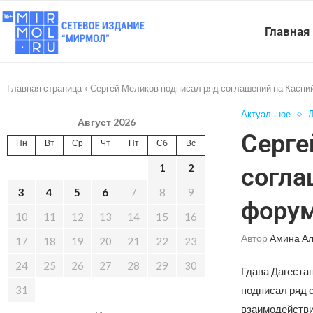
Главная
Главная страница
»
Сергей Меликов подписал ряд соглашений на Касп
Актуальное
Л
Август 2026
Серге
Пн
Вт
Ср
Чт
Пт
Сб
Вс
1
2
согла
3
4
5
6
7
8
9
фору
10
11
12
13
14
15
16
Автор
Амина А
17
18
19
20
21
22
23
24
25
26
27
28
29
30
Гдава Дагеста
31
подписал ряд 
взаимодействи