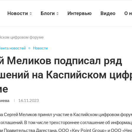
Новости
Блоги
Интервью
Видео
О 
ийском цифровом форуме
ента новостей
Новости
й Меликов подписал ряд
шений на Каспийском циф
ме
лиева
16.11.2023
на Сергей Меликов принял участие в Каспийском цифровом форум
соглашений. В том числе трехстороннее соглашение об информа
и Правительства Дагестана, ООО «Key Point Group» и ООО «Нео