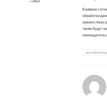
« Июл
В рамках согл
обработки данн
хранить базы д
также будут х
законодатель
КАСПИЙСКИЙ Ц