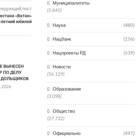
Муниципалитеты
ледующий пост
(5 845)
естана «Ватан»
-летний юбилей
Наука
(480)
Нацбанк
(156)
Нацпроекты РД
(539)
ТЕ ВЫНЕСЕН
Новости
Р ПО ДЕЛУ
(56 129)
 ДОЛЬЩИКОВ
8.2026
Образование
(3 098)
Общество
VR-ТЕХНОЛОГИИ
ДАГЕСТАН В
(27 732)
ЗАРАБОТАЛИ В КРЕПОСТИ
РЕГИО
НАРЫН-КАЛА В ДАГЕСТАНЕ
ПРОИЗ
МИНЕР
Официально
(497)
06.08.2026